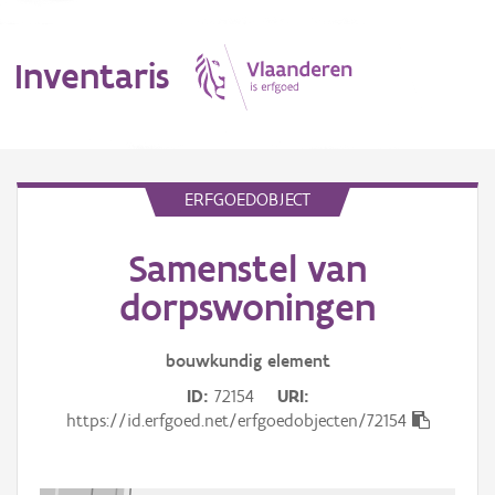
Inventaris
MENU
ERFGOEDOBJECT
Samenstel van
Erfgoedobject
dorpswoningen
Aanduidingsobject
bouwkundig
element
Waarneming
ID
72154
URI
Thema
https://id.erfgoed.net/erfgoedobjecten/72154
Gebeurtenis