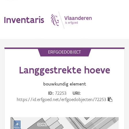
Inventaris
MENU
ERFGOEDOBJECT
Langgestrekte hoeve
Erfgoedobject
Aanduidingsobject
bouwkundig
element
ID
72253
URI
Waarneming
https://id.erfgoed.net/erfgoedobjecten/72253
Thema
Gebeurtenis
+