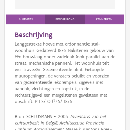
ALGEMEEN
BESCHRIJVING
KENMERKEN
Beschrijving
Langgestrekte hoeve met ordonnantie: stal-
woonhuis. Gedateerd 1876. Bakstenen gebouw van
één bouwlaag onder zadeldak (nok parallel aan de
straat, mechanische pannen). Het woonhuis telt
vier traveeën. Gecementeerde plint. Getoogde
muuropeningen, de vensters beluikt en voorzien
van gecementeerde lekdrempels. Zijgevels met
aandak, vlechtingen en topstuk; in de
rechterzijgevel een mergelstenen gevelsteen met
opschrift: P I S/ O (?) S/ 1876.
Bron: SCHLUSMANS F. 2005:
Inventaris van het
cultuurbezit in België, Architectuur, Provincie
Limburg, Arrondissement Maaseik, Kantons Bree -