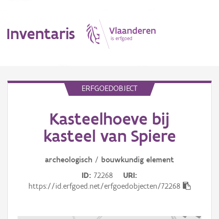
Inventaris
MENU
ERFGOEDOBJECT
Kasteelhoeve bij
Erfgoedobject
kasteel van Spiere
Aanduidingsobject
archeologisch
/
bouwkundig
element
Waarneming
ID
72268
URI
Thema
https://id.erfgoed.net/erfgoedobjecten/72268
Gebeurtenis