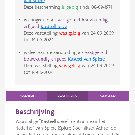
van Spiere
Deze bescherming
is geldig
sinds
08-09-1971
is aangeduid als
vastgesteld bouwkundig
erfgoed
Kasteelhoeve
Deze vaststelling
was geldig
van
24-09-2009
tot
14-05-2024
is deel van de aanduiding als
vastgesteld
bouwkundig erfgoed
Kasteel van Spiere
Deze vaststelling
was geldig
van
24-09-2009
tot
14-05-2024
ALGEMEEN
BESCHRIJVING
KENMERKEN
Beschrijving
Voormalige "Kasteelhoeve", centrum van het
Nederhof van Spiere (Spiere-Doornikse). Achter de
hoeve ligt een uitzonderlijk gaaf bewaarde feodale