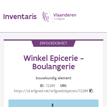
Inventaris
MENU
ERFGOEDOBJECT
Winkel Epicerie -
Erfgoedobject
Boulangerie
Aanduidingsobject
bouwkundig
element
Waarneming
ID
72289
URI
Thema
https://id.erfgoed.net/erfgoedobjecten/72289
Gebeurtenis