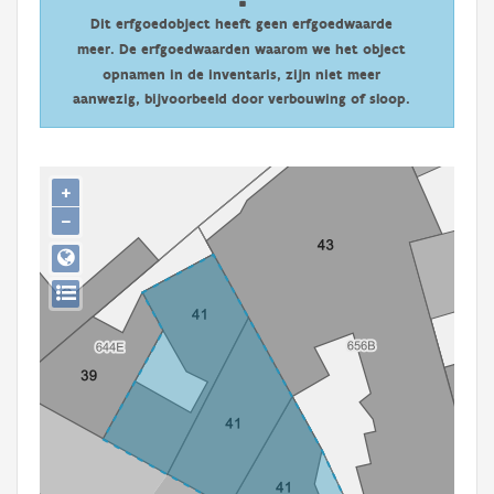
Persoon of collectief
Dit erfgoedobject heeft geen erfgoedwaarde
meer. De erfgoedwaarden waarom we het object
Downloads
opnamen in de inventaris, zijn niet meer
aanwezig, bijvoorbeeld door verbouwing of sloop.
Hergebruik
Aanmelden
+
−