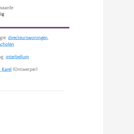
waarde
ig
gie:
directeurswoningen
,
scholen
ng:
interbellum
, Karel
(Ontwerper)