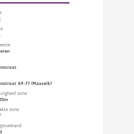
e
g
te
k
eente
eren
nstraat
straat 69-71 (Maaseik)
righeid zone
 15m
akte zone
²
gstoestand
d