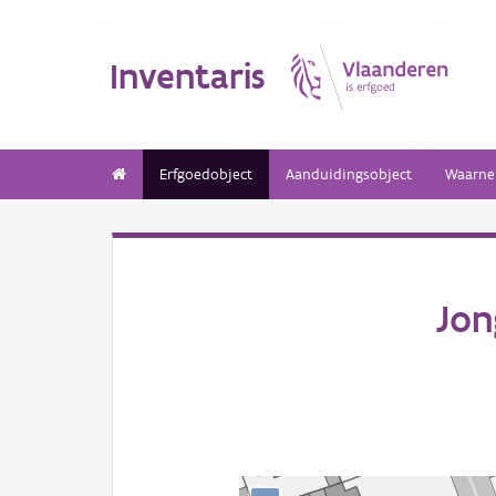
Inventaris
Erfgoedobject
Aanduidingsobject
Waarne
Jon