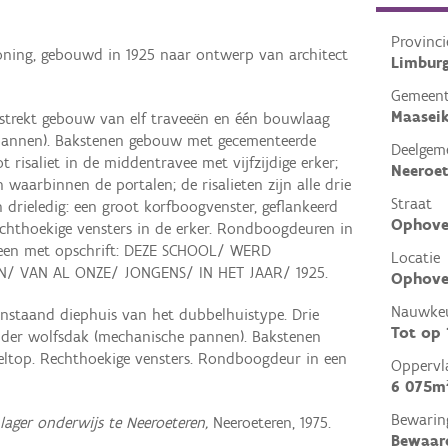
Provinci
oning, gebouwd in 1925 naar ontwerp van architect
Limbur
Gemeen
Maasei
strekt gebouw van elf traveeën en één bouwlaag
pannen). Bakstenen gebouw met gecementeerde
Deelgem
t risaliet in de middentravee met vijfzijdige erker;
Neeroet
n waarbinnen de portalen; de risalieten zijn alle drie
Straat
 drieledig: een groot korfboogvenster, geflankeerd
Ophove
chthoekige vensters in de erker. Rondboogdeuren in
lsteen met opschrift: DEZE SCHOOL/ WERD
Locatie
/ VAN AL ONZE/ JONGENS/ IN HET JAAR/ 1925.
Ophoven
Nauwkeu
enstaand diephuis van het dubbelhuistype. Drie
Tot op
der wolfsdak (mechanische pannen). Bakstenen
ltop. Rechthoekige vensters. Rondboogdeur in een
Oppervl
6 075m
Bewarin
lager onderwijs te Neeroeteren,
Neeroeteren, 1975.
Bewaar