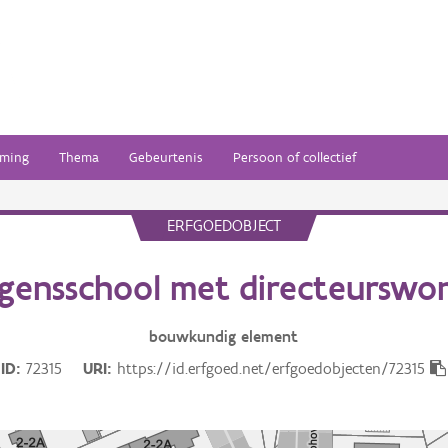
ming
Thema
Gebeurtenis
Persoon of collectief
ERFGOEDOBJECT
gensschool met directeurswo
bouwkundig
element
ID
72315
URI
https://id.erfgoed.net/erfgoedobjecten/72315