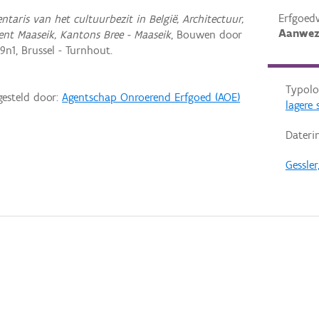
Erfgoed
entaris van het cultuurbezit in België, Architectuur,
Aanwez
ent Maaseik, Kantons Bree - Maaseik
, Bouwen door
n1, Brussel - Turnhout.
Typolo
gesteld door:
Agentschap Onroerend Erfgoed (AOE)
lagere 
Dateri
Gessler