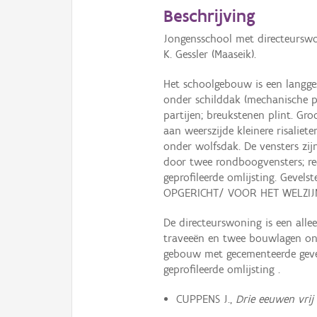
Beschrijving
Jongensschool met directeursw
K. Gessler (Maaseik).
Het schoolgebouw is een langge
onder schilddak (mechanische 
partijen; breukstenen plint. Groo
aan weerszijde kleinere risaliete
onder wolfsdak. De vensters zijn
door twee rondboogvensters; re
geprofileerde omlijsting. Geve
OPGERICHT/ VOOR HET WELZIJN
De directeurswoning is een alle
traveeën en twee bouwlagen on
gebouw met gecementeerde geve
geprofileerde omlijsting .
CUPPENS J.,
Drie eeuwen vrij 