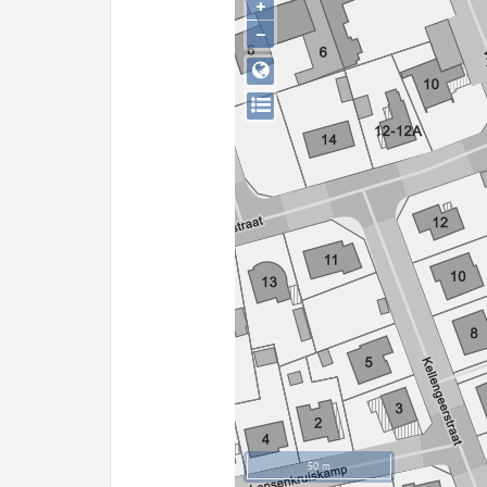
+
−
50 m