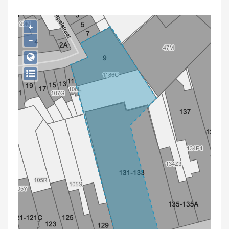
Persoon of collectief
+
Downloads
−
Hergebruik
Aanmelden