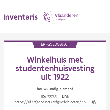
Inventaris
MENU
ERFGOEDOBJECT
Winkelhuis met
Erfgoedobject
studentenhuisvesting
Aanduidingsobject
uit 1922
Waarneming
bouwkundig
element
Thema
ID
72735
URI
https://id.erfgoed.net/erfgoedobjecten/72735
Gebeurtenis