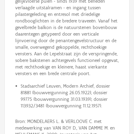
gelijkvloerse puien - sinds 1939 met beneden
verlaagde uitstalramen - en ingang tussen
pilastergeleding en entresol met driedelige
rondbooglichten in de bredere traveeën. Vanaf het
gevelbrede balkon is de natuurstenen bovenbouw
daarentegen getypeerd door een verticale
lijnvoering door de penantengevelstructuur en de
smalle, overwegend gekoppelde, rechthoekige
vensters. Aan de Lepelstraat zijn de verspringende,
sobere bakstenen achtergevels functioneel opgevat,
met rechthoekige en kleinere, haast vierkante
vensters en een brede centrale poort.
Stadsarchief Leuven, Modern Archief, dossier
81881 (bouwvergunning 26.05.1922); dossier
99775 (bouwvergunning 31.03.1939); dossier
113932/3481 (bouwvergunning 11.12.1957).
Bron: MONDELAERS L. & VERLOOVE C. met
medewerking van VAN ROY D., VAN DAMME M. en