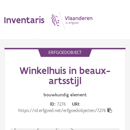
Inventaris
MENU
ERFGOEDOBJECT
Winkelhuis in beaux-
Erfgoedobject
artsstijl
Aanduidingsobject
bouwkundig
element
Waarneming
ID
7276
URI
Thema
https://id.erfgoed.net/erfgoedobjecten/7276
Gebeurtenis