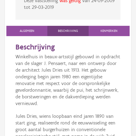
Deze vaststelling
was geldig
van
24-09-2009
tot
29-03-2019
ALGEMEEN
BESCHRIJVING
KENMERKEN
Beschrijving
Winkelhuis in beaux-artsstijl gebouwd in opdracht
van de slager J. Pensaert, naar een ontwerp door
de architect Jules Dries uit 1913. Het gebouw
onderging begin jaren 1980 een eigentijdse
renovatie met respect voor de oorspronkelijke
gevelordonnantie, waarbij de pui, het schrijnwerk,
de borstweringen en de dakverdieping werden
vernieuwd.
Jules Dries, wiens loopbaan eind jaren 1890 van
start ging, realiseerde rond de eeuwwisseling een
groot aantal burgerhuizen in conventionele