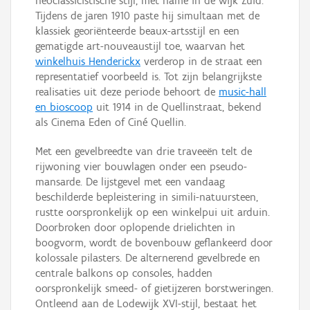
neoclassicistische stijl, met name in de wijk Zuid.
Tijdens de jaren 1910 paste hij simultaan met de
klassiek georiënteerde beaux-artsstijl en een
gematigde art-nouveaustijl toe, waarvan het
winkelhuis Henderickx
verderop in de straat een
representatief voorbeeld is. Tot zijn belangrijkste
realisaties uit deze periode behoort de
music-hall
en bioscoop
uit 1914 in de Quellinstraat, bekend
als Cinema Eden of Ciné Quellin.
Met een gevelbreedte van drie traveeën telt de
rijwoning vier bouwlagen onder een pseudo-
mansarde. De lijstgevel met een vandaag
beschilderde bepleistering in simili-natuursteen,
rustte oorspronkelijk op een winkelpui uit arduin.
Doorbroken door oplopende drielichten in
boogvorm, wordt de bovenbouw geflankeerd door
kolossale pilasters. De alternerend gevelbrede en
centrale balkons op consoles, hadden
oorspronkelijk smeed- of gietijzeren borstweringen.
Ontleend aan de Lodewijk XVI-stijl, bestaat het