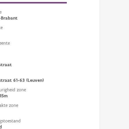
e
-Brabant
te
eente
straat
straat 61-63 (Leuven)
righeid zone
 15m
akte zone
gstoestand
d