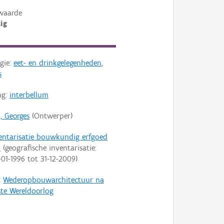
waarde
ig
gie:
eet- en drinkgelegenheden
,
s
ng:
interbellum
, Georges
(Ontwerper)
entarisatie bouwkundig erfgoed
n
(geografische inventarisatie:
-01-1996
tot
31-12-2009
)
:
Wederopbouwarchitectuur na
ste Wereldoorlog