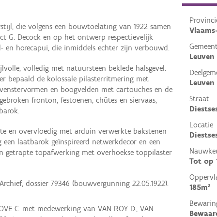
Provinci
tijl, die volgens een bouwtoelating van 1922 samen
Vlaams
t G. Decock en op het ontwerp respectievelijk
Gemeen
- en horecapui, die inmiddels echter zijn verbouwd.
Leuven
lvolle, volledig met natuursteen beklede halsgevel.
Deelgem
r bepaald de kolossale pilasterritmering met
Leuven
 venstervormen en boogvelden met cartouches en de
Straat
ebroken fronton, festoenen, chûtes en siervaas,
Diestse
barok.
Locatie
te en overvloedig met arduin verwerkte bakstenen
Diestse
 een laatbarok geïnspireerd netwerkdecor en een
Nauwkeu
n getrapte topafwerking met overhoekse toppilaster
Tot op
Oppervl
Archief, dossier 79346 (bouwvergunning 22.05.1922).
185m²
Bewarin
VE C. met medewerking van VAN ROY D., VAN
Bewaar