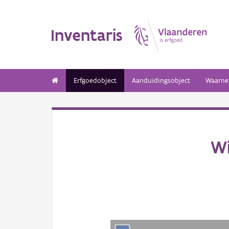
Inventaris
Erfgoedobject
Aanduidingsobject
Waarne
Wi