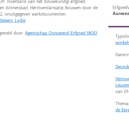
09:
Inventaris van het bouwkundig erfgoed,
Erfgoed
en binnenstad, Herinventarisatie
, Bouwen door de
Aanwez
2, onuitgegeven werkdocumenten.
elaers, Lydie
gesteld door:
Agentschap Onroerend Erfgoed (AOE)
Typolo
winkel
Dateri
Decock
Herinv
Leuve
van
01
Thema
de Eer