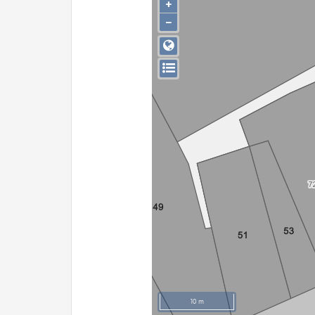
+
−
10 m