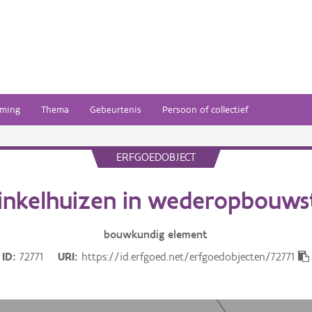
ming
Thema
Gebeurtenis
Persoon of collectief
ERFGOEDOBJECT
nkelhuizen in wederopbouwst
bouwkundig
element
ID
72771
URI
https://id.erfgoed.net/erfgoedobjecten/72771