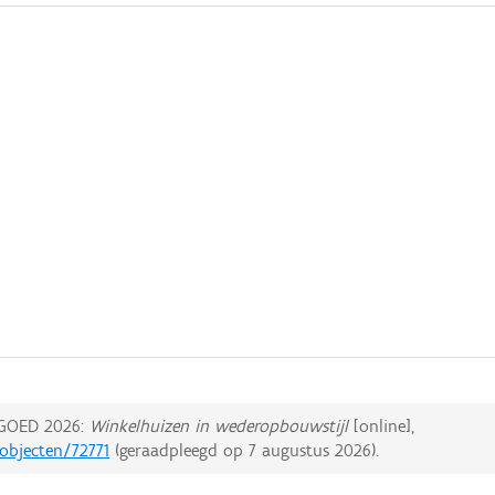
GOED 2026:
Winkelhuizen in wederopbouwstijl
[online],
dobjecten/72771
(geraadpleegd op
7 augustus 2026
).