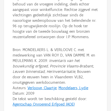
behoud van de vroegere indeling, deels echter
aangepast voor winkelfunctie. Rechtse zijgevel met
vlechtingen gedeeltelijk zichtbaar sinds de
naoorlogse wederopbouw van het belendende nr.
96 op terugwijkende rooilijn. Op de hoek ter
hoogte van de tweede bouwlaag een bronzen
reuzentafereel ontworpen door J.P. Mommens.
Bron: MONDELAERS L. & VERLOOVE C. met
medewerking van VAN ROY D., VAN DAMME M. en
MEULEMANS K. 2009:
Inventaris van het
bouwkundig erfgoed, Provincie Vlaams-Brabant,
Leuven binnenstad, Herinventarisatie
, Bouwen
door de eeuwen heen in Vlaanderen VLB2,
onuitgegeven werkdocumenten.
Auteurs:
Verloove, Claartje
;
Mondelaers, Lydie
Datum:
2009
De tekst wordt ter beschikking gesteld door:
Agentschap Onroerend Erfgoed (AOE)