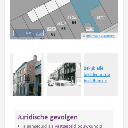
10 m
©
Informatie Vlaanderen
Bekijk alle
beelden in de
beeldbank >
Juridische gevolgen
is aangeduid als
vastgesteld bouwkundig