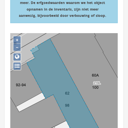
meer. De erfgoedwaarden waarom we het object
Persoon of collectief
opnamen in de inventaris, zijn niet meer
Downloads
aanwezig, bijvoorbeeld door verbouwing of sloop.
Hergebruik
+
Aanmelden
−