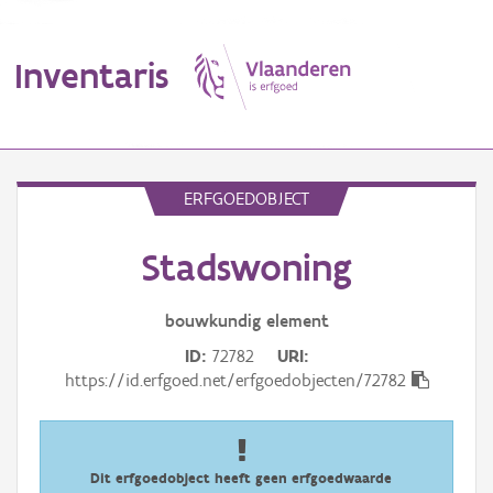
Inventaris
MENU
ERFGOEDOBJECT
Stadswoning
Erfgoedobject
Aanduidingsobject
bouwkundig
element
ID
72782
URI
Waarneming
https://id.erfgoed.net/erfgoedobjecten/72782
Thema
Gebeurtenis
Dit erfgoedobject heeft geen erfgoedwaarde