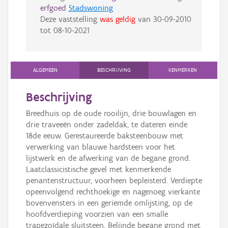
erfgoed
Stadswoning
Deze vaststelling
was geldig
van
30-09-2010
tot
08-10-2021
ALGEMEEN
BESCHRIJVING
KENMERKEN
Beschrijving
Breedhuis op de oude rooilijn, drie bouwlagen en
drie traveeën onder zadeldak, te dateren einde
18de eeuw. Gerestaureerde baksteenbouw met
verwerking van blauwe hardsteen voor het
lijstwerk en de afwerking van de begane grond.
Laatclassicistische gevel met kenmerkende
penantenstructuur, voorheen bepleisterd. Verdiepte
opeenvolgend rechthoekige en nagenoeg vierkante
bovenvensters in een geriemde omlijsting, op de
hoofdverdieping voorzien van een smalle
trapezoïdale sluitsteen. Belijnde begane grond met