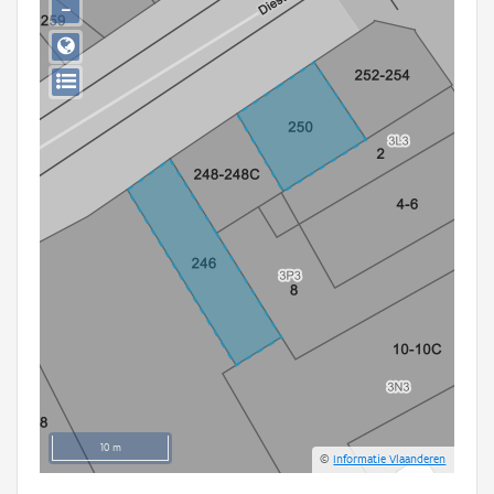
−
Persoon of collectief
Downloads
Hergebruik
Aanmelden
10 m
©
Informatie Vlaanderen