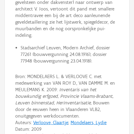
gevelsteen onder dakvenster) naar ontwerp van
architect V. Joos, vertoont dit pand met smallere
middentravee een bij de art deco aanleunende
geveldetaillering zie het lijstwerk, spiegeldecor, de
muurbanden en de nog oorspronkelijke pui-
indeling.
Stadsarchief Leuven, Modern Archief, dossier
77261 (bouwvergunning 24.08.1916); dossier
77948 (bouwvergunning 23.04.1918).
Bron: MONDELAERS L. & VERLOOVE C. met
medewerking van VAN ROY D., VAN DAMME M. en
MEULEMANS K. 2009:
Inventaris van het
bouwkundig erfgoed, Provincie Vlaams-Brabant,
Leuven binnenstad, Herinventarisatie
, Bouwen
door de eeuwen heen in Vlaanderen VLB2,
onuitgegeven werkdocumenten.
Auteurs:
Verloove, Claartje
;
Mondelaers, Lydie
Datum:
2009