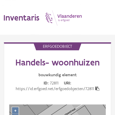
Inventaris
MENU
ERFGOEDOBJECT
Handels- woonhuizen
Erfgoedobject
Aanduidingsobject
bouwkundig
element
ID
72811
URI
Waarneming
https://id.erfgoed.net/erfgoedobjecten/72811
Thema
Gebeurtenis
+