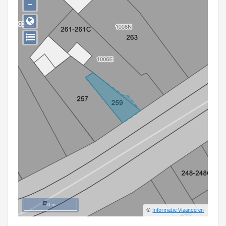
−
Persoon of collectief
Downloads
Hergebruik
Aanmelden
10 m
©
Informatie Vlaanderen