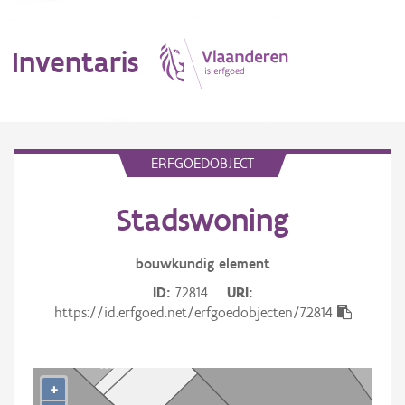
Inventaris
MENU
ERFGOEDOBJECT
Stadswoning
Erfgoedobject
Aanduidingsobject
bouwkundig
element
ID
72814
URI
Waarneming
https://id.erfgoed.net/erfgoedobjecten/72814
Thema
Gebeurtenis
+