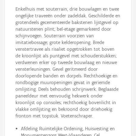
Enkelhuis met souterrain, drie bouwlagen en twee
ongelijke traveeën onder zadeldak. Geschilderde en
grotendeels gecementeerde bakstenen lijstgevel op
natuurstenen plint; bel-etage gemarkeerd door
schijnvoegen. Souterrain voorzien van
imitatiebossage; grote kelderopening. Brede
venstertravee als risaliet opgetrokken tot boven
de kroonlijst als puntgevel met schouderstukken;
verdwenen erker op tweede bouwlaag en nieuwe
vensterleuningen. Gevel geritmeerd door
doorlopende banden en dorpels. Rechthoekige en
rondbogige muuropeningen gevat in geriemde
omlijsting. Deels behouden schrijnwerk. Beglaasde
paneeldeur met eenvoudig hekwerk onder
kroonlijst op consoles; rechthoekig bovenlicht in
vlakke omlijsting en bekroond door driehoekig
fronton met topstuk. Voetenschraper.
Afdeling Ruimtelijke Ordening, Huisvesting en
Monumentenzorg West-Vlaanderen, Cel