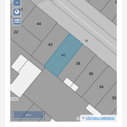
−
Persoon of collectief
Downloads
Hergebruik
Aanmelden
10 m
©
Informatie Vlaanderen