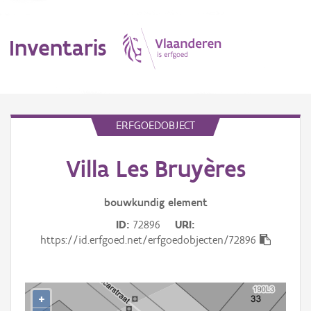
Inventaris
MENU
ERFGOEDOBJECT
Villa Les Bruyères
Erfgoedobject
Aanduidingsobject
bouwkundig
element
ID
72896
URI
Waarneming
https://id.erfgoed.net/erfgoedobjecten/72896
Thema
Gebeurtenis
+