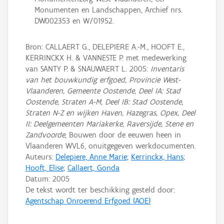
Monumenten en Landschappen, Archief nrs.
DW002353 en W/01952.
Bron: CALLAERT G., DELEPIERE A.-M., HOOFT E.,
KERRINCKX H. & VANNESTE P. met medewerking
van SANTY P. & SNAUWAERT L. 2005:
Inventaris
van het bouwkundig erfgoed, Provincie West-
Vlaanderen, Gemeente Oostende, Deel IA: Stad
Oostende, Straten A-M, Deel IB: Stad Oostende,
Straten N-Z en wijken Haven, Hazegras, Opex, Deel
II: Deelgemeenten Mariakerke, Raversijde, Stene en
Zandvoorde
, Bouwen door de eeuwen heen in
Vlaanderen WVL6, onuitgegeven werkdocumenten.
Auteurs:
Delepiere, Anne Marie
;
Kerrinckx, Hans
;
Hooft, Elise
;
Callaert, Gonda
Datum:
2005
De tekst wordt ter beschikking gesteld door:
Agentschap Onroerend Erfgoed (AOE)