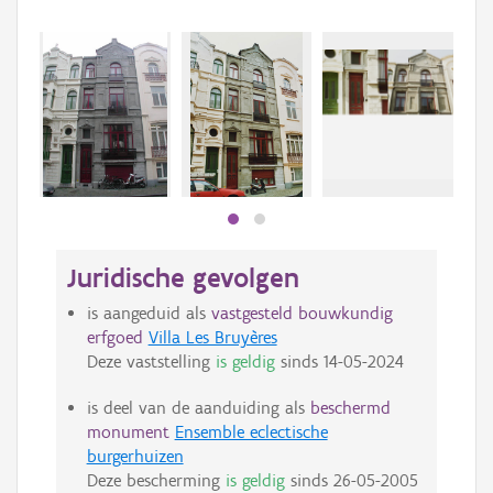
Beki
bee
bee
Juridische gevolgen
is aangeduid als
vastgesteld bouwkundig
erfgoed
Villa Les Bruyères
Deze vaststelling
is geldig
sinds
14-05-2024
is deel van de aanduiding als
beschermd
monument
Ensemble eclectische
burgerhuizen
Deze bescherming
is geldig
sinds
26-05-2005