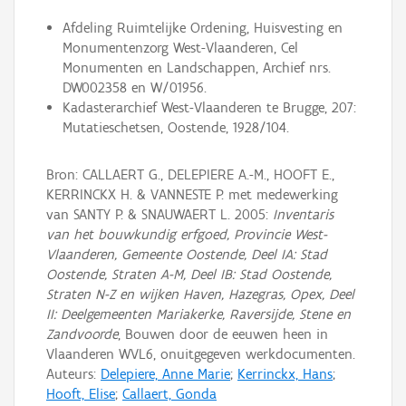
Afdeling Ruimtelijke Ordening, Huisvesting en
Monumentenzorg West-Vlaanderen, Cel
Monumenten en Landschappen, Archief nrs.
DW002358 en W/01956.
Kadasterarchief West-Vlaanderen te Brugge, 207:
Mutatieschetsen, Oostende, 1928/104.
Bron: CALLAERT G., DELEPIERE A.-M., HOOFT E.,
KERRINCKX H. & VANNESTE P. met medewerking
van SANTY P. & SNAUWAERT L. 2005:
Inventaris
van het bouwkundig erfgoed, Provincie West-
Vlaanderen, Gemeente Oostende, Deel IA: Stad
Oostende, Straten A-M, Deel IB: Stad Oostende,
Straten N-Z en wijken Haven, Hazegras, Opex, Deel
II: Deelgemeenten Mariakerke, Raversijde, Stene en
Zandvoorde
, Bouwen door de eeuwen heen in
Vlaanderen WVL6, onuitgegeven werkdocumenten.
Auteurs:
Delepiere, Anne Marie
;
Kerrinckx, Hans
;
Hooft, Elise
;
Callaert, Gonda