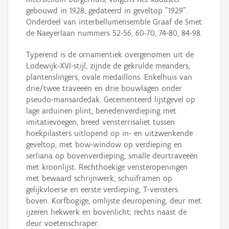
gebouwd in 1928, gedateerd in geveltop "1929".
Onderdeel van interbellumensemble Graaf de Smet
de Naeyerlaan nummers 52-56, 60-70, 74-80, 84-98.
Typerend is de ornamentiek overgenomen uit de
Lodewijk-XVI-stijl, zijnde de gekrulde meanders,
plantenslingers, ovale medaillons. Enkelhuis van
drie/twee traveeën en drie bouwlagen onder
pseudo-mansardedak. Gecementeerd lijstgevel op
lage arduinen plint, benedenverdieping met
imitatievoegen, breed vensterrisaliet tussen
hoekpilasters uitlopend op in- en uitzwenkende
geveltop, met bow-window op verdieping en
serliana op bovenverdieping, smalle deurtraveeën
met kroonlijst. Rechthoekige vensteropeningen
met bewaard schrijnwerk, schuiframen op
gelijkvloerse en eerste verdieping, T-vensters
boven. Korfbogige, omlijste deuropening, deur met
ijzeren hekwerk en bovenlicht; rechts naast de
deur voetenschraper.