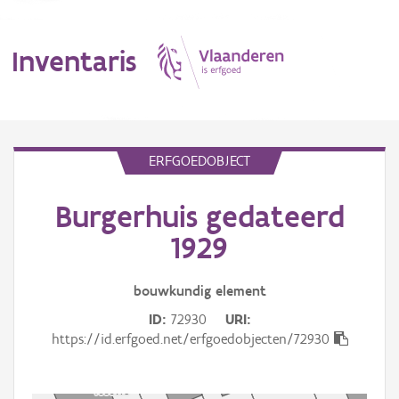
Inventaris
MENU
ERFGOEDOBJECT
Burgerhuis gedateerd
Erfgoedobject
1929
Aanduidingsobject
bouwkundig
element
Waarneming
ID
72930
URI
Thema
https://id.erfgoed.net/erfgoedobjecten/72930
Gebeurtenis