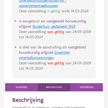
interbellumburgerhuizen en -
appartementsgebouwen
Deze vaststelling
is geldig
sinds
14-05-2024
is aangeduid als
vastgesteld bouwkundig
erfgoed
Burgerhuis, gedateerd 1929
Deze vaststelling
was geldig
van
24-09-2009
tot
14-05-2024
is deel van de aanduiding als
vastgesteld
bouwkundig erfgoed
Ensemble
interbellumwoningen
Deze vaststelling
was geldig
van
24-09-2009
tot
14-05-2024
ALGEMEEN
BESCHRIJVING
KENMERKEN
Beschrijving
Interbellum burgerhuis, volgens het kadaster