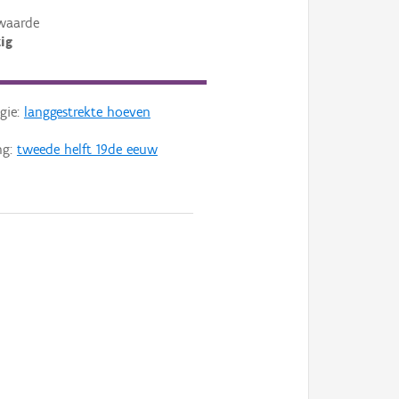
waarde
ig
gie:
langgestrekte hoeven
ng:
tweede helft 19de eeuw