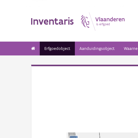
Inventaris
Erfgoedobject
Aanduidingsobject
Waarne