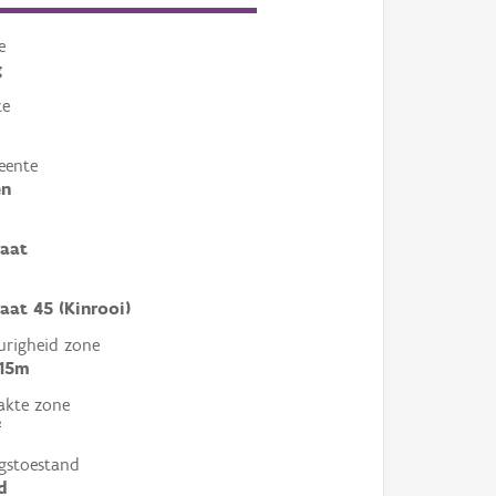
e
g
te
eente
en
raat
aat 45 (Kinrooi)
righeid zone
 15m
akte zone
²
gstoestand
d