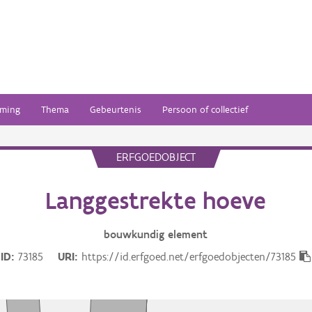
ming
Thema
Gebeurtenis
Persoon of collectief
ERFGOEDOBJECT
Langgestrekte hoeve
bouwkundig
element
ID
73185
URI
https://id.erfgoed.net/erfgoedobjecten/73185