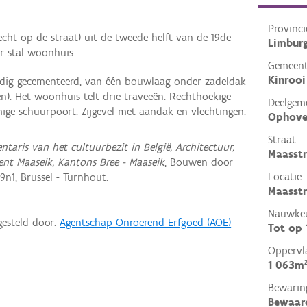
Provinci
cht op de straat) uit de tweede helft van de 19de
Limbur
r-stal-woonhuis.
Gemeen
Kinrooi
edig gecementeerd, van één bouwlaag onder zadeldak
). Het woonhuis telt drie traveeën. Rechthoekige
Deelgem
e schuurpoort. Zijgevel met aandak en vlechtingen.
Ophov
Straat
entaris van het cultuurbezit in België, Architectuur,
Maasst
ent Maaseik, Kantons Bree - Maaseik
, Bouwen door
Locatie
n1, Brussel - Turnhout.
Maasstr
Nauwkeu
gesteld door:
Agentschap Onroerend Erfgoed (AOE)
Tot op
Oppervl
1 063m
Bewarin
Bewaar