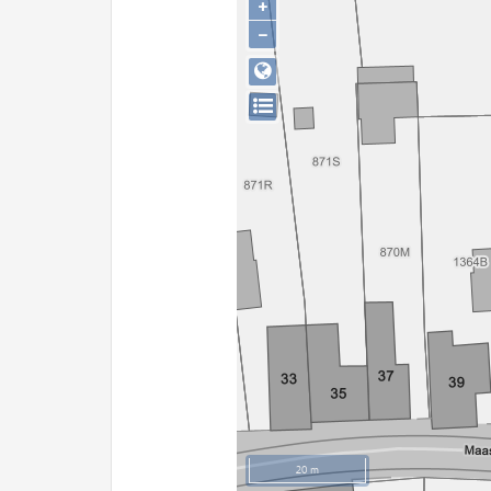
+
−
20 m