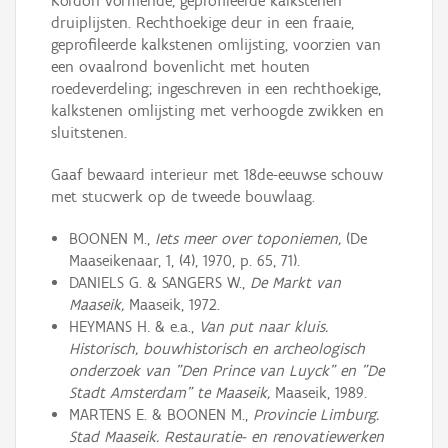
Kordon vormende, geprofileerde kalkstenen
druiplijsten. Rechthoekige deur in een fraaie,
geprofileerde kalkstenen omlijsting, voorzien van
een ovaalrond bovenlicht met houten
roedeverdeling; ingeschreven in een rechthoekige,
kalkstenen omlijsting met verhoogde zwikken en
sluitstenen.
Gaaf bewaard interieur met 18de-eeuwse schouw
met stucwerk op de tweede bouwlaag.
BOONEN M.,
Iets meer over toponiemen,
(De
Maaseikenaar, 1, (4), 1970, p. 65, 71).
DANIELS G. & SANGERS W.,
De Markt van
Maaseik,
Maaseik, 1972.
HEYMANS H. & e.a.,
Van put naar kluis.
Historisch, bouwhistorisch en archeologisch
onderzoek van "Den Prince van Luyck" en "De
Stadt Amsterdam" te Maaseik,
Maaseik, 1989.
MARTENS E. & BOONEN M.,
Provincie Limburg.
Stad Maaseik. Restauratie- en renovatiewerken