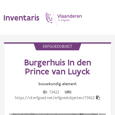
Inventaris
MENU
ERFGOEDOBJECT
Burgerhuis In den
Erfgoedobject
Prince van Luyck
Aanduidingsobject
bouwkundig
element
Waarneming
ID
73422
URI
Thema
https://id.erfgoed.net/erfgoedobjecten/73422
Gebeurtenis