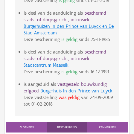
Deze vaststelling
is geldig
sinds
01-02-2018
is deel van de aanduiding als
beschermd
stads- of dorpsgezicht, intrinsiek
Burgerhuizen In den Prince van Luyck en De
Stad Amsterdam
Deze bescherming
is geldig
sinds
25-11-1985
is deel van de aanduiding als
beschermd
stads- of dorpsgezicht, intrinsiek
Stadscentrum Maaseik
Deze bescherming
is geldig
sinds
16-12-1991
is aangeduid als
vastgesteld bouwkundig
erfgoed
Burgerhuis In den Prince van Luyck
Deze vaststelling
was geldig
van
24-09-2009
tot
01-02-2018
ALGEMEEN
BESCHRIJVING
KENMERKEN