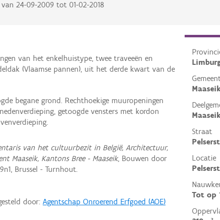
van
24-09-2009
tot
01-02-2018
Provinci
ningen van het enkelhuistype, twee traveeën en
Limbur
eldak (Vlaamse pannen), uit het derde kwart van de
Gemeen
Maasei
gde begane grond. Rechthoekige muuropeningen
Deelgem
nedenverdieping, getoogde vensters met kordon
Maasei
venverdieping.
Straat
Pelsers
entaris van het cultuurbezit in België, Architectuur,
Locatie
ent Maaseik, Kantons Bree - Maaseik
, Bouwen door
Pelsers
n1, Brussel - Turnhout.
Nauwkeu
Tot op
gesteld door:
Agentschap Onroerend Erfgoed (AOE)
Oppervl