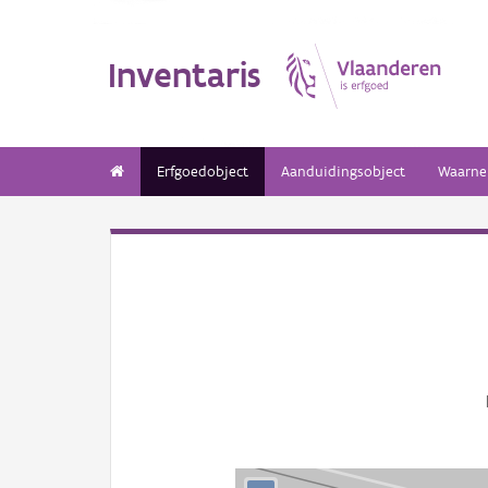
Inventaris
Erfgoedobject
Aanduidingsobject
Waarne