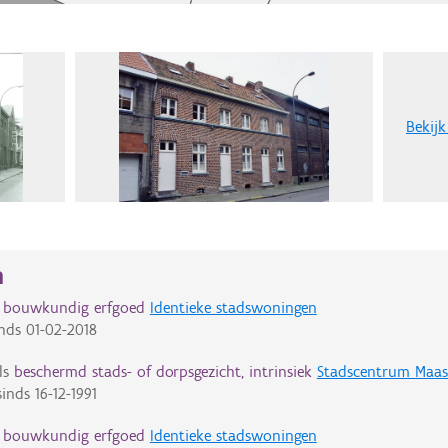
Bekijk
n
d bouwkundig erfgoed
Identieke stadswoningen
nds
01-02-2018
ls
beschermd stads- of dorpsgezicht, intrinsiek
Stadscentrum Maas
inds
16-12-1991
d bouwkundig erfgoed
Identieke stadswoningen