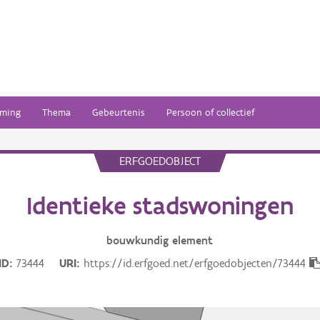
ming
Thema
Gebeurtenis
Persoon of collectief
ERFGOEDOBJECT
Identieke stadswoningen
bouwkundig
element
ID
73444
URI
https://id.erfgoed.net/erfgoedobjecten/73444