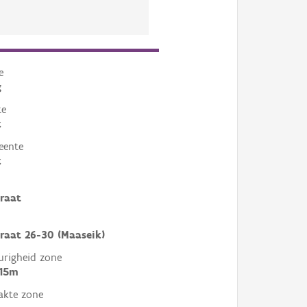
e
g
te
k
eente
k
traat
traat 26-30 (Maaseik)
righeid zone
 15m
akte zone