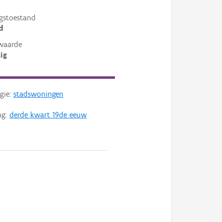
gstoestand
d
waarde
ig
gie:
stadswoningen
ng:
derde kwart 19de eeuw