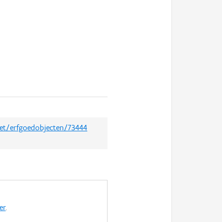
net/erfgoedobjecten/73444
er
.