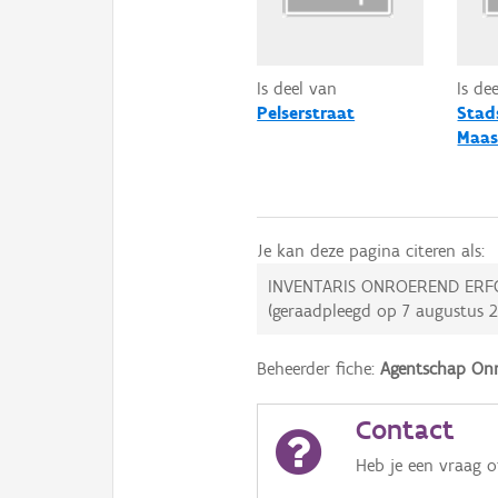
Is deel van
Is de
Pelserstraat
Stad
Maas
Je kan deze pagina citeren als:
INVENTARIS ONROEREND ERF
(geraadpleegd op
7 augustus 
Beheerder fiche:
Agentschap Onr
Contact
Heb je een vraag 