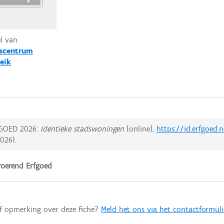
el van
scentrum
eik
GOED 2026:
Identieke stadswoningen
[online],
https://id.erfgoed.
2026
).
oerend Erfgoed
of opmerking over deze fiche?
Meld het ons via het contactformuli