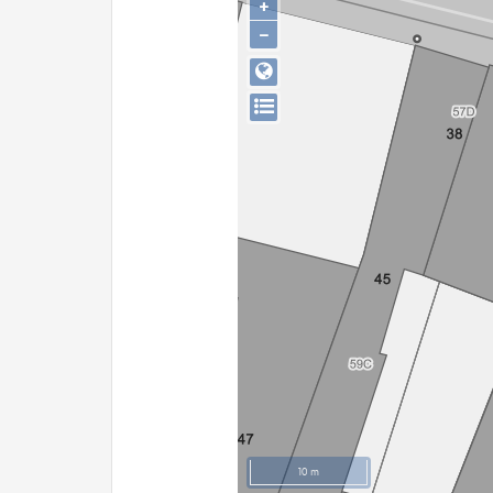
+
−
10 m