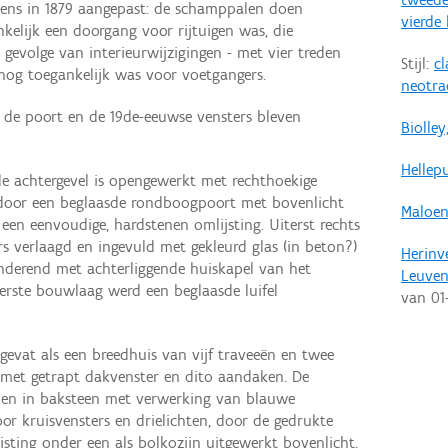
vens in 1879 aangepast: de schamppalen doen
vierde
elijk een doorgang voor rijtuigen was, die
 gevolge van interieurwijzigingen - met vier treden
Stijl:
cl
nog toegankelijk was voor voetgangers.
neotra
 de poort en de 19de-eeuwse vensters bleven
Biolle
Hellepu
de achtergevel is opengewerkt met rechthoekige
 door een beglaasde rondboogpoort met bovenlicht
Maloen
 een eenvoudige, hardstenen omlijsting. Uiterst rechts
rs verlaagd en ingevuld met gekleurd glas (in beton?)
Herinv
onderend met achterliggende huiskapel van het
Leuve
rste bouwlaag werd een beglaasde luifel
van
01
pgevat als een breedhuis van vijf traveeën en twee
met getrapt dakvenster en dito aandaken. De
kken in baksteen met verwerking van blauwe
r kruisvensters en drielichten, door de gedrukte
sting onder een als bolkozijn uitgewerkt bovenlicht,