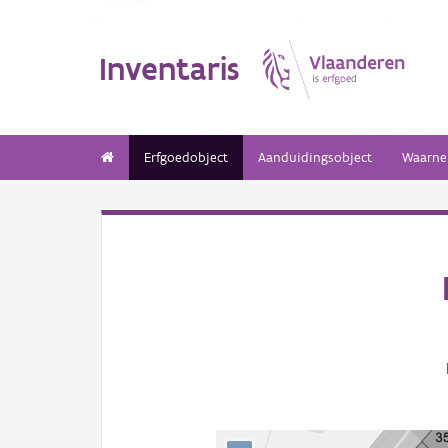
Inventaris
Erfgoedobject
Aanduidingsobject
Waarne