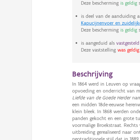
Deze bescherming
is geldig
s
is deel van de aanduiding a
Kapucijnenvoer en zuidelijk
Deze bescherming
is geldig
s
is aangeduid als
vastgestel
Deze vaststelling
was geldig
Beschrijving
In 1864 werd in Leuven op vraag
opvoeding en onderricht van m
Liefde van de Goede Herder
nam
een midden 18de-eeuwse herenwoni
klein bleek. In 1868 werden on
panden gekocht en een grote tui
voormalige Broekstraat. Rechts
uitbreiding gerealiseerd naar on
neotraditionele stijl dat in 188