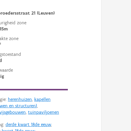
roedersstraat 21 (Leuven)
righeid zone
 15m
akte zone
²
gstoestand
d
waarde
ig
gie:
herenhuizen
,
kapellen
wen en structuren)
,
wijsgebouwen
,
tuinpaviljoenen
ng:
derde kwart 18de eeuw
,
 kwart 18de eeuw
,