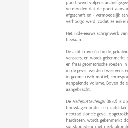
poort werd volgens archiefgege
vermoeden dat de poort aanvank
afgeschaft en - vermoedelijk ten
verhoogd werd, zodat ze enkel 
Het 18de-eeuws schrijnwerk van
bewaard.
De acht traveeën brede, gekalei
vensters, en wordt gekenmerkt
en fraai geometrische roeden in
in de gevel, werden twee venste
in geometrisch motief, corresp
aanpalende volume. Boven de ee
aangebracht.
De
Helleputtevleugel
(1882) is o
bouwlagen onder een zadeldak 
neotraditionele gevel, opgetro
hardsteen, wordt gekenmerkt doo
spitsboogdeur met negblokomlij