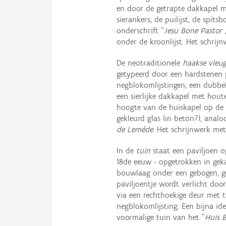
en door de getrapte dakkapel m
sierankers, de puilijst, de spit
onderschrift "
Jesu Bone Pastor 
onder de kroonlijst. Het schrij
De neotraditionele
haakse vleug
getypeerd door een hardstenen p
negblokomlijstingen, een dubbe
een sierlijke dakkapel met hout
hoogte van de huiskapel op de 
gekleurd glas (in beton?), anal
de Lemède
. Het schrijnwerk me
In de
tuin
staat een paviljoen o
18de eeuw - opgetrokken in gek
bouwlaag onder een gebogen, ge
paviljoentje wordt verlicht door
via een rechthoekige deur met 
negblokomlijsting. Een bijna ide
voormalige tuin van het "
Huis 