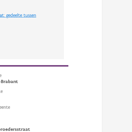
t: gedeelte tussen
e
-Brabant
te
eente
roedersstraat