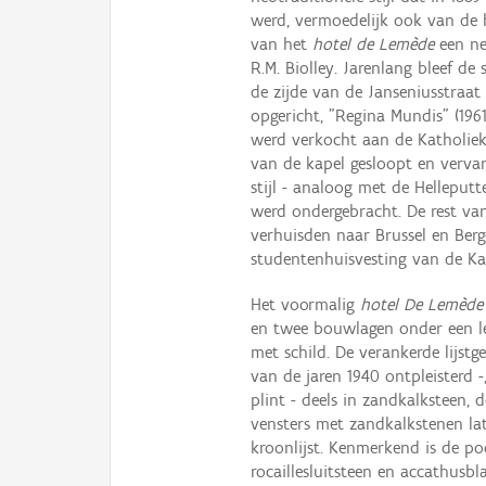
werd, vermoedelijk ook van de h
van het
hotel de Lemède
een ne
R.M. Biolley. Jarenlang bleef de 
de zijde van de Janseniusstraa
opgericht, "Regina Mundis" (196
werd verkocht aan de Katholieke
van de kapel gesloopt en verva
stijl - analoog met de Helleput
werd ondergebracht. De rest va
verhuisden naar Brussel en Ber
studentenhuisvesting van de Kat
Het voormalig
hotel De Lemède
en twee bouwlagen onder een l
met schild. De verankerde lijstge
van de jaren 1940 ontpleisterd -
plint - deels in zandkalksteen, 
vensters met zandkalkstenen la
kroonlijst. Kenmerkend is de poo
rocaillesluitsteen en accathusb