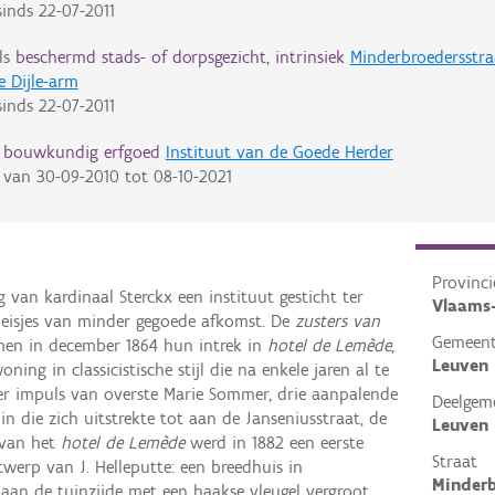
inds
22-07-2011
ls
beschermd stads- of dorpsgezicht, intrinsiek
Minderbroedersstraa
e Dijle-arm
inds
22-07-2011
d bouwkundig erfgoed
Instituut van de Goede Herder
van
30-09-2010
tot
08-10-2021
Provinci
 van kardinaal Sterckx een instituut gesticht ter
Vlaams
eisjes van minder gegoede afkomst. De
zusters van
Gemeen
en in december 1864 hun intrek in
hotel de Lemède
,
Leuven
ng in classicistische stijl die na enkele jaren al te
der impuls van overste Marie Sommer, drie aanpalende
Deelgem
n die zich uitstrekte tot aan de Janseniusstraat, de
Leuven
 van het
hotel de Lemède
werd in 1882 een eerste
Straat
twerp van J. Helleputte: een breedhuis in
Minderb
9 aan de tuinzijde met een haakse vleugel vergroot