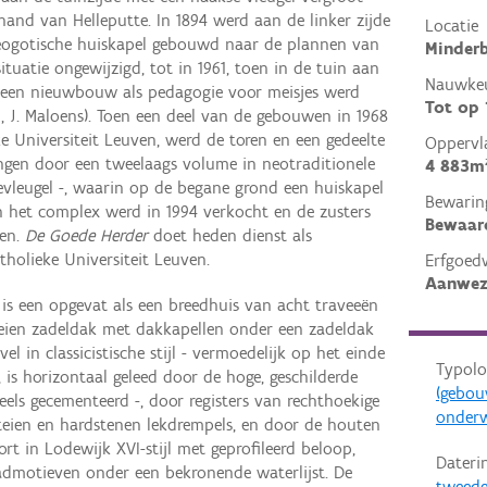
and van Helleputte. In 1894 werd aan de linker zijde
Locatie
ogotische huiskapel gebouwd naar de plannen van
Minderb
situatie ongewijzigd, tot in 1961, toen in de tuin aan
Nauwkeu
t een nieuwbouw als pedagogie voor meisjes werd
Tot op
1, J. Maloens). Toen een deel van de gebouwen in 1968
 Universiteit Leuven, werd de toren en een gedeelte
Oppervl
ngen door een tweelaags volume in neotraditionele
4 883m
tevleugel -, waarin op de begane grond een huiskapel
Bewarin
n het complex werd in 1994 verkocht en de zusters
Bewaar
gen.
De Goede Herder
doet heden dienst als
holieke Universiteit Leuven.
Erfgoed
Aanwez
is een opgevat als een breedhuis van acht traveeën
eien zadeldak met dakkapellen onder een zadeldak
vel in classicistische stijl - vermoedelijk op het einde
Typolo
, is horizontaal geleed door de hoge, geschilderde
(gebou
deels gecementeerd -, door registers van rechthoekige
onder
teien en hardstenen lekdrempels, en door de houten
rt in Lodewijk XVI-stijl met geprofileerd beloop,
Dateri
ladmotieven onder een bekronende waterlijst. De
tweede