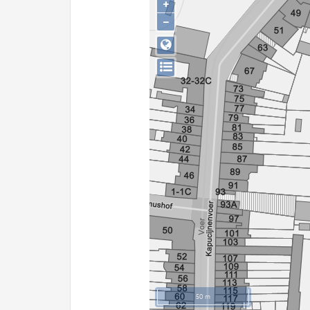
+
−
50 m