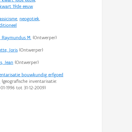
 kwart 19de eeuw
assicisme
,
neogotiek
,
ditioneel
y, Raymundus M.
(Ontwerper)
tte, Joris
(Ontwerper)
s, Jean
(Ontwerper)
entarisatie bouwkundig erfgoed
n
(geografische inventarisatie:
-01-1996
tot
31-12-2009
)