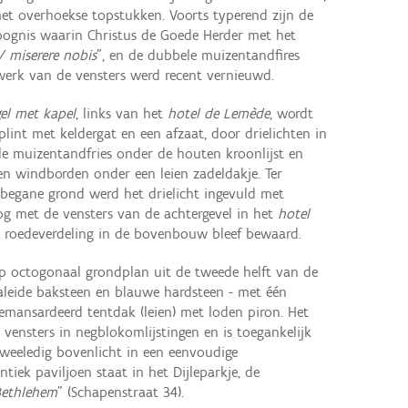
et overhoekse topstukken. Voorts typerend zijn de
sboognis waarin Christus de Goede Herder met het
/ miserere nobis
", en de dubbele muizentandfires
nwerk van de vensters werd recent vernieuwd.
el met kapel
, links van het
hotel de Lemède
, wordt
lint met keldergat en een afzaat, door drielichten in
le muizentandfries onder de houten kroonlijst en
en windborden onder een leien zadeldakje. Ter
begane grond werd het drielicht ingevuld met
oog met de vensters van de achtergevel in het
hotel
t roedeverdeling in de bovenbouw bleef bewaard.
p octogonaal grondplan uit de tweede helft van de
aleide baksteen en blauwe hardsteen - met één
mansardeerd tentdak (leien) met loden piron. Het
 vensters in negblokomlijstingen en is toegankelijk
tweeledig bovenlicht in een eenvoudige
ntiek paviljoen staat in het Dijleparkje, de
Bethlehem
" (Schapenstraat 34).