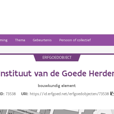
ming
Thema
Gebeurtenis
Persoon of collectief
ERFGOEDOBJECT
Instituut van de Goede Herde
bouwkundig
element
ID
73538
URI
https://id.erfgoed.net/erfgoedobjecten/73538