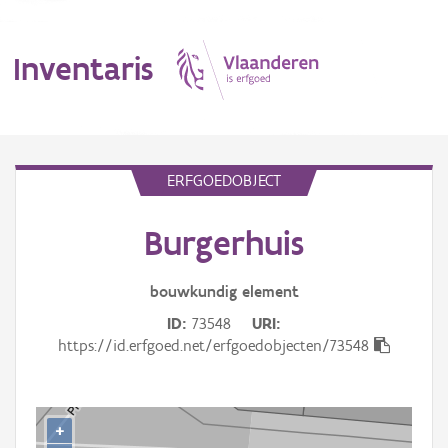
Inventaris
MENU
ERFGOEDOBJECT
Burgerhuis
Erfgoedobject
Aanduidingsobject
bouwkundig
element
ID
73548
URI
Waarneming
https://id.erfgoed.net/erfgoedobjecten/73548
Thema
Gebeurtenis
+