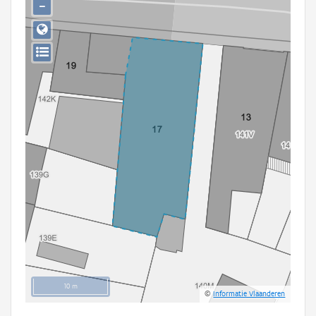
−
Persoon of collectief
Downloads
Hergebruik
Aanmelden
10 m
©
Informatie Vlaanderen