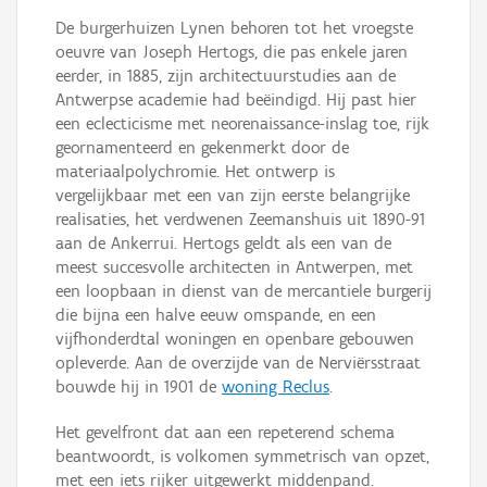
De burgerhuizen Lynen behoren tot het vroegste
oeuvre van Joseph Hertogs, die pas enkele jaren
eerder, in 1885, zijn architectuurstudies aan de
Antwerpse academie had beëindigd. Hij past hier
een eclecticisme met neorenaissance-inslag toe, rijk
geornamenteerd en gekenmerkt door de
materiaalpolychromie. Het ontwerp is
vergelijkbaar met een van zijn eerste belangrijke
realisaties, het verdwenen Zeemanshuis uit 1890-91
aan de Ankerrui. Hertogs geldt als een van de
meest succesvolle architecten in Antwerpen, met
een loopbaan in dienst van de mercantiele burgerij
die bijna een halve eeuw omspande, en een
vijfhonderdtal woningen en openbare gebouwen
opleverde. Aan de overzijde van de Nerviërsstraat
bouwde hij in 1901 de
woning Reclus
.
Het gevelfront dat aan een repeterend schema
beantwoordt, is volkomen symmetrisch van opzet,
met een iets rijker uitgewerkt middenpand.