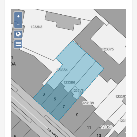
Persoon of collectief
+
Downloads
−
Hergebruik
Aanmelden