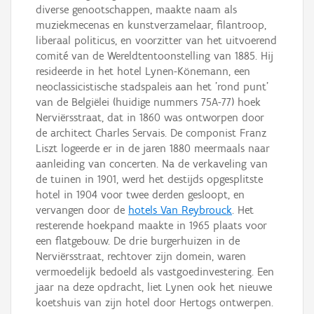
diverse genootschappen, maakte naam als
muziekmecenas en kunstverzamelaar, filantroop,
liberaal politicus, en voorzitter van het uitvoerend
comité van de Wereldtentoonstelling van 1885. Hij
resideerde in het hotel Lynen-Könemann, een
neoclassicistische stadspaleis aan het 'rond punt'
van de Belgiëlei (huidige nummers 75A-77) hoek
Nerviërsstraat, dat in 1860 was ontworpen door
de architect Charles Servais. De componist Franz
Liszt logeerde er in de jaren 1880 meermaals naar
aanleiding van concerten. Na de verkaveling van
de tuinen in 1901, werd het destijds opgesplitste
hotel in 1904 voor twee derden gesloopt, en
vervangen door de
hotels Van Reybrouck
. Het
resterende hoekpand maakte in 1965 plaats voor
een flatgebouw. De drie burgerhuizen in de
Nerviërsstraat, rechtover zijn domein, waren
vermoedelijk bedoeld als vastgoedinvestering. Een
jaar na deze opdracht, liet Lynen ook het nieuwe
koetshuis van zijn hotel door Hertogs ontwerpen.