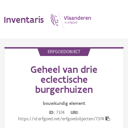
Inventaris
MENU
ERFGOEDOBJECT
Geheel van drie
Erfgoedobject
eclectische
Aanduidingsobject
burgerhuizen
Waarneming
bouwkundig
element
Thema
ID
7374
URI
https://id.erfgoed.net/erfgoedobjecten/7374
Gebeurtenis