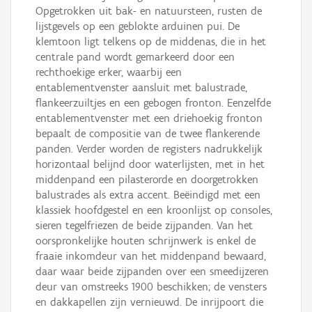
Opgetrokken uit bak- en natuursteen, rusten de
lijstgevels op een geblokte arduinen pui. De
klemtoon ligt telkens op de middenas, die in het
centrale pand wordt gemarkeerd door een
rechthoekige erker, waarbij een
entablementvenster aansluit met balustrade,
flankeerzuiltjes en een gebogen fronton. Eenzelfde
entablementvenster met een driehoekig fronton
bepaalt de compositie van de twee flankerende
panden. Verder worden de registers nadrukkelijk
horizontaal belijnd door waterlijsten, met in het
middenpand een pilasterorde en doorgetrokken
balustrades als extra accent. Beëindigd met een
klassiek hoofdgestel en een kroonlijst op consoles,
sieren tegelfriezen de beide zijpanden. Van het
oorspronkelijke houten schrijnwerk is enkel de
fraaie inkomdeur van het middenpand bewaard,
daar waar beide zijpanden over een smeedijzeren
deur van omstreeks 1900 beschikken; de vensters
en dakkapellen zijn vernieuwd. De inrijpoort die