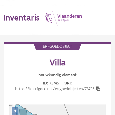
Inventaris
MENU
ERFGOEDOBJECT
Villa
Erfgoedobject
Aanduidingsobject
bouwkundig
element
ID
73745
URI
Waarneming
https://id.erfgoed.net/erfgoedobjecten/73745
Thema
Gebeurtenis
+