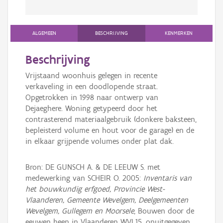
ALGEMEEN
BESCHRIJVING
KENMERKEN
Beschrijving
Vrijstaand woonhuis gelegen in recente
verkaveling in een doodlopende straat.
Opgetrokken in 1998 naar ontwerp van
Dejaeghere. Woning getypeerd door het
contrasterend materiaalgebruik (donkere baksteen,
bepleisterd volume en hout voor de garage) en de
in elkaar grijpende volumes onder plat dak.
Bron: DE GUNSCH A. & DE LEEUW S. met
medewerking van SCHEIR O. 2005:
Inventaris van
het bouwkundig erfgoed, Provincie West-
Vlaanderen, Gemeente Wevelgem, Deelgemeenten
Wevelgem, Gullegem en Moorsele
, Bouwen door de
eeuwen heen in Vlaanderen WVL15, onuitgegeven