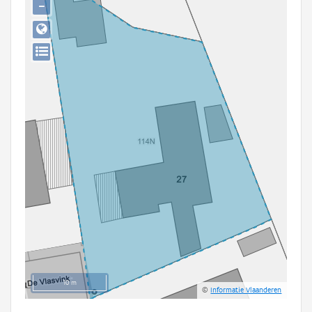
−
Persoon of collectief
Downloads
Hergebruik
Aanmelden
10 m
©
Informatie Vlaanderen