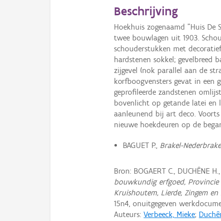
Beschrijving
Hoekhuis zogenaamd "Huis De Sc
twee bouwlagen uit 1903. Schoud
schouderstukken met decoratief
hardstenen sokkel; gevelbreed b
zijgevel (nok parallel aan de str
korfboogvensters gevat in een g
geprofileerde zandstenen omlijst
bovenlicht op getande latei en
aanleunend bij art deco. Voort
nieuwe hoekdeuren op de bega
BAGUET P.,
Brakel-Nederbrakel
Bron: BOGAERT C., DUCHÊNE H.
bouwkundig erfgoed, Provincie 
Kruishoutem, Lierde, Zingem en
15n4, onuitgegeven werkdocume
Auteurs:
Verbeeck, Mieke
;
Duchên