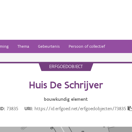
ming
Thema
Gebeurtenis
Persoon of collectief
ERFGOEDOBJECT
Huis De Schrijver
bouwkundig
element
ID
73835
URI
https://id.erfgoed.net/erfgoedobjecten/73835