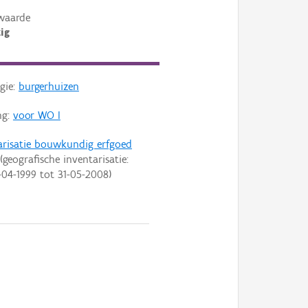
waarde
ig
gie:
burgerhuizen
ng:
voor WO I
arisatie bouwkundig erfgoed
(geografische inventarisatie:
-04-1999
tot
31-05-2008
)