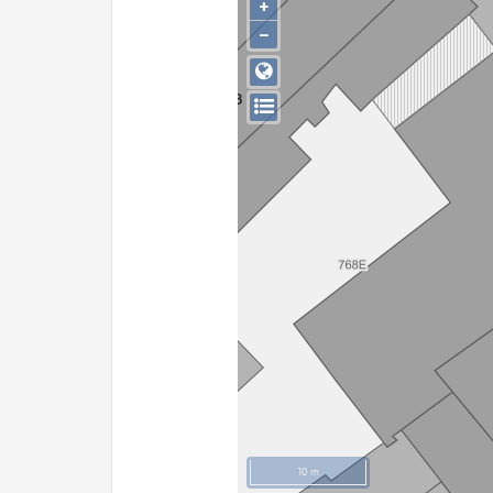
+
−
10 m