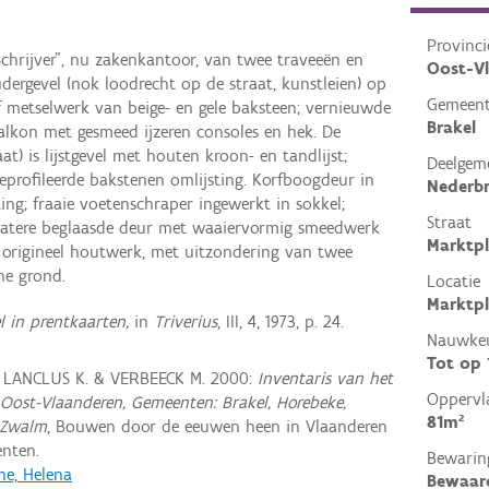
Provinci
hrijver", nu zakenkantoor, van twee traveeën en
Oost-V
ergevel (nok loodrecht op de straat, kunstleien) op
Gemeen
 metselwerk van beige- en gele baksteen; vernieuwde
Brakel
alkon met gesmeed ijzeren consoles en hek. De
aat) is lijstgevel met houten kroon- en tandlijst;
Deelgem
eprofileerde bakstenen omlijsting. Korfboogdeur in
Nederbr
ing; fraaie voetenschraper ingewerkt in sokkel;
Straat
 latere beglaasde deur met waaiervormig smeedwerk
Marktpl
s origineel houtwerk, met uitzondering van twee
ne grond.
Locatie
Marktpl
 in prentkaarten,
in
Triverius
, III, 4, 1973, p. 24.
Nauwkeu
Tot op
, LANCLUS K. & VERBEECK M. 2000:
Inventaris van het
Oppervl
Oost-Vlaanderen, Gemeenten: Brakel, Horebeke,
81m²
 Zwalm
, Bouwen door de eeuwen heen in Vlaanderen
nten.
Bewarin
e, Helena
Bewaar