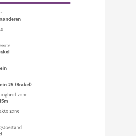
e
laanderen
te
eente
akel
ein
ein 25 (Brakel)
righeid zone
 15m
akte zone
gstoestand
d