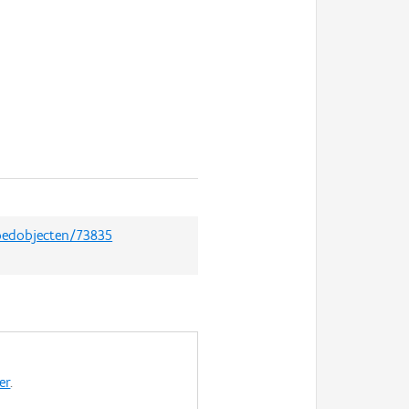
goedobjecten/73835
er
.