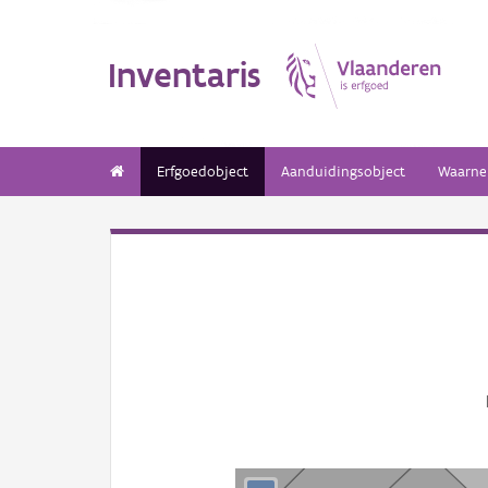
Inventaris
Erfgoedobject
Aanduidingsobject
Waarne