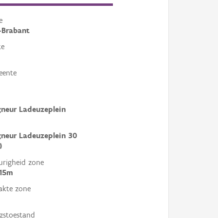
e
-Brabant
te
eente
neur Ladeuzeplein
neur Ladeuzeplein 30
)
righeid zone
 15m
akte zone
gstoestand