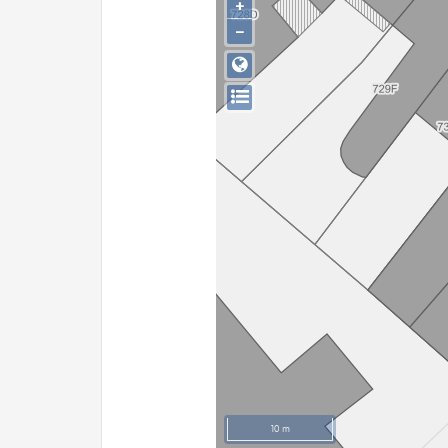
+
−
10 m