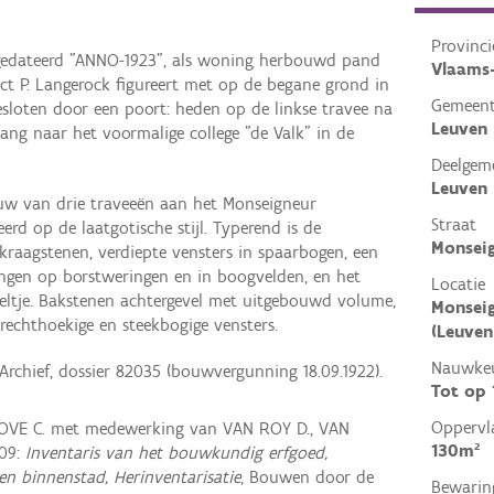
Provinci
 gedateerd "ANNO-1923", als woning herbouwd pand
Vlaams
ct P. Langerock figureert met op de begane grond in
Gemeen
gesloten door een poort: heden op de linkse travee na
Leuven
ng naar het voormalige college "de Valk" in de
Deelgem
Leuven
w van drie traveeën aan het Monseigneur
Straat
reerd op de laatgotische stijl. Typerend is de
Monseig
kraagstenen, verdiepte vensters in spaarbogen, een
ingen op borstweringen en in boogvelden, en het
Locatie
veltje. Bakstenen achtergevel met uitgebouwd volume,
Monseig
rechthoekige en steekbogige vensters.
(Leuven
Nauwkeu
Archief, dossier 82035 (bouwvergunning 18.09.1922).
Tot op
Oppervl
VE C. met medewerking van VAN ROY D., VAN
130m²
09:
Inventaris van het bouwkundig erfgoed,
en binnenstad, Herinventarisatie
, Bouwen door de
Bewarin