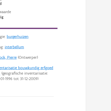
d
waarde
ig
gie:
burgerhuizen
ng:
interbellum
ck, Pierre
(Ontwerper)
entarisatie bouwkundig erfgoed
n
(geografische inventarisatie:
-01-1996
tot
31-12-2009
)