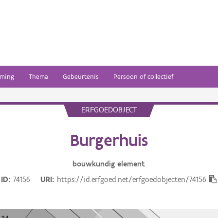
ming
Thema
Gebeurtenis
Persoon of collectief
ERFGOEDOBJECT
Burgerhuis
bouwkundig
element
ID
74156
URI
https://id.erfgoed.net/erfgoedobjecten/74156