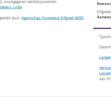
2, onuitgegeven werkdocumenten.
Bewaar
elaers, Lydie
Erfgoed
Aanwez
gesteld door:
Agentschap Onroerend Erfgoed (AOE)
Typolo
Dateri
Langero
Herinv
Leuve
van
01