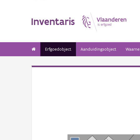
Inventaris
Erfgoedobject
Aanduidingsobject
Waarne