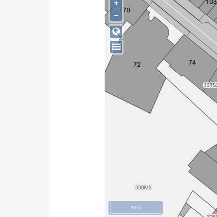
+
−
20 m