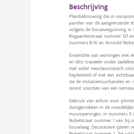
Beschrijving
Pleinbebouwing die in oorspro
panden van de aangrenzende st
volgens de bouwvergunning in
Bogaardenstraat nummer 121 en
nummers 8-10 en Arnould Nobel
Ensembles van woningen met en
en dito traveeën onder zadelbed
met sober neoclassicistisch uit
bepleisterd of met een zichtbaa
zie de imitatiemuurbanden en -
recent voorzien van een vernie
Gebruik van arduin voor plinten
doorgetrokken in de noordelijke
muuropeningen, in nummers 5-
Nobelstraat nummer 1 van bij 
bouwlaag. Decoratieve ijzeren 
Nobelstraat nummer 2. Tot vitr