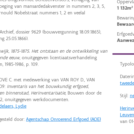
Oppervl
oeging van mansardedakvenster in nummers 2, 3, 5,
1 132m²
nould Nobelstraat nummers 1, 2 en veelal
Bewarin
Bewaar
Archief, dossier 9629 (bouwvergunning 18.09.1865),
Erfgoed
g 25.05.1866).
Aanwez
wijk, 1875-1875. Het ontstaan en de ontwikkeling van
iende eeuw
, onuitgegeven licentiaatsverhandeling
Typolo
, 1985-1986, p. 109.
Dateri
VE C. met medewerking van VAN ROY D., VAN
tweede
09:
Inventaris van het bouwkundig erfgoed,
en binnenstad, Herinventarisatie
, Bouwen door de
Stijl:
ne
2, onuitgegeven werkdocumenten.
elaers, Lydie
Herinv
Leuve
gesteld door:
Agentschap Onroerend Erfgoed (AOE)
van
01