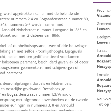
Provinci
ng werd opgetrokken samen met de belendende
Vlaams
raten: nummers 2-4 en Bogaardenstraat nummer 80,
Gemeen
 1848; nummers 5-7 werden samen met
Leuven
 Arnould Nobelstraat nummer 1 vergund in 1865 en
straat nummer 2 dateren van 1866.
Deelgem
Leuven
kel- of dubbelhuisopstand, twee of drie bouwlagen
Straat
aking en met zelfde kroonlijsthoogte. Lijstgevels
Arnould
zicht, heden met een gedifferentieerd voorkomen:
Bogaard
r bakstenen parement, beschilderd gevelvlak of decor
Metsysp
boogstenen, gecementeerd met schijnvoegen of
uwd parement.
Locatie
Arnould
, deuromlijstingen, dorpels en lekdrempels,
Bogaard
 en oostelijke gevelwand. Rechthoekige
Metsysp
7 en Bogaardenstraat nummer 121/Arnould
Nauwkeu
oorsprong met afgeronde bovenhoeken op de tweede
Tot op
vensterleuningen in nummers 3, 8 en Arnould
ines omgevormde benedenvensters, verlaging van