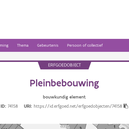
ming
Thema
Gebeurtenis
Persoon of collectief
ERFGOEDOBJECT
Pleinbebouwing
bouwkundig
element
ID
74158
URI
https://id.erfgoed.net/erfgoedobjecten/74158