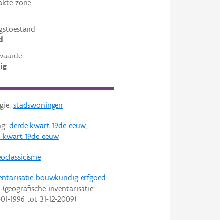
akte zone
gstoestand
d
waarde
ig
gie:
stadswoningen
ng:
derde kwart 19de eeuw
,
 kwart 19de eeuw
oclassicisme
entarisatie bouwkundig erfgoed
n
(geografische inventarisatie:
-01-1996
tot
31-12-2009
)