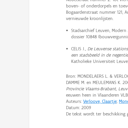
boven- of onderdorpels en toev
Bogaardenstraat nummer 121, Ar
vernieuwde kroonlijsten.
Stadsarchief Leuven, Modern 
dossier 10848 (bouwvergunnin
CELIS J.,
De Leuvense stations
een stadsbeeld in de negent
Katholieke Universiteit Leuven
Bron: MONDELAERS L. & VERLOO
DAMME M. en MEULEMANS K. 20
Provincie Vlaams-Brabant, Leuv
eeuwen heen in Vlaanderen VLB
Auteurs:
Verloove, Claartje
;
Mond
Datum:
2009
De tekst wordt ter beschikking 