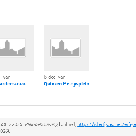
el van
Is deel van
ardenstraat
Quinten Metsysplein
GOED 2026:
Pleinbebouwing
[online],
https://id.erfgoed.net/erfg
2026
).