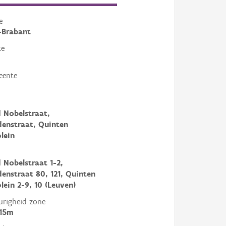
e
-Brabant
te
eente
 Nobelstraat,
enstraat, Quinten
lein
 Nobelstraat 1-2,
enstraat 80, 121, Quinten
lein 2-9, 10 (Leuven)
righeid zone
 15m