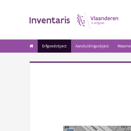
Inventaris
Erfgoedobject
Aanduidingsobject
Waarne