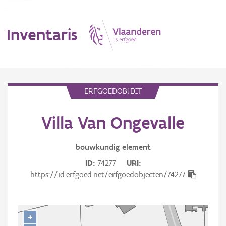
Inventaris
MENU
ERFGOEDOBJECT
Villa Van Ongevalle
Erfgoedobject
Aanduidingsobject
bouwkundig
element
ID
74277
URI
Waarneming
https://id.erfgoed.net/erfgoedobjecten/74277
Thema
Gebeurtenis
+