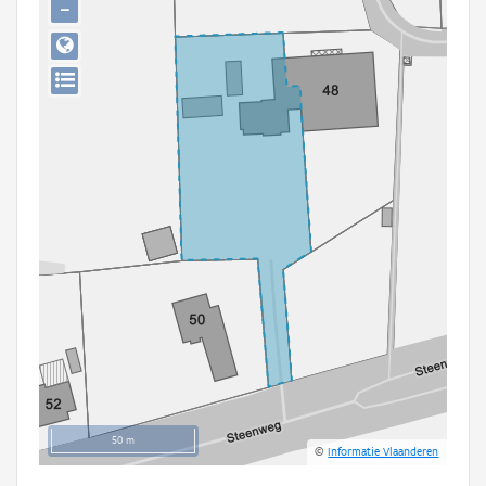
−
Persoon of collectief
Downloads
Hergebruik
Aanmelden
50 m
©
Informatie Vlaanderen