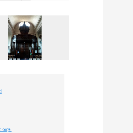
d
 orgel