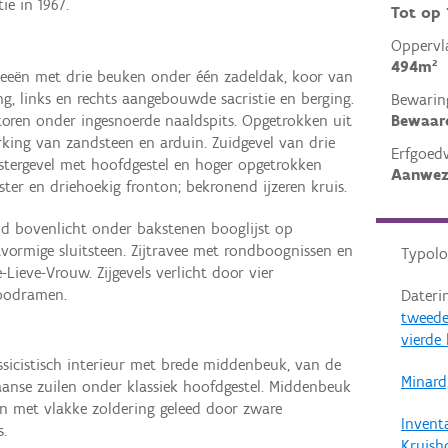
ie in 1967.
Tot op
Oppervl
494m²
veeën met drie beuken onder één zadeldak, koor van
ing, links en rechts aangebouwde sacristie en berging.
Bewarin
Bewaar
toren onder ingesnoerde naaldspits. Opgetrokken uit
king van zandsteen en arduin. Zuidgevel van drie
Erfgoed
lastergevel met hoofdgestel en hoger opgetrokken
Aanwez
er en driehoekig fronton; bekronend ijzeren kruis.
d bovenlicht onder bakstenen booglijst op
vormige sluitsteen. Zijtravee met rondboognissen en
Typolo
Lieve-Vrouw. Zijgevels verlicht door vier
loodramen.
Dateri
tweede
vierde
ssicistisch interieur met brede middenbeuk, van de
Minard
aanse zuilen onder klassiek hoofdgestel. Middenbeuk
en met vlakke zoldering geleed door zware
Invent
s.
Kruis