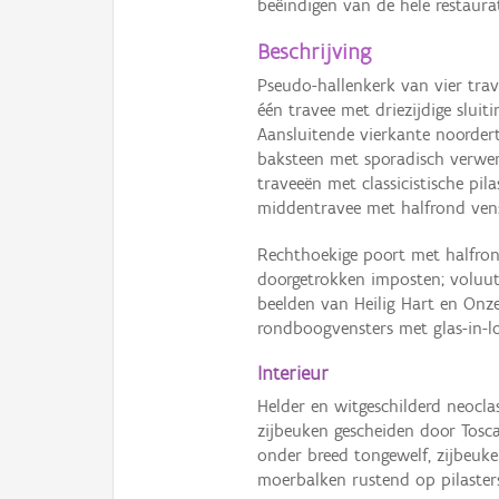
beëindigen van de hele restaurat
Beschrijving
Pseudo-hallenkerk van vier tra
één travee met driezijdige sluit
Aansluitende vierkante noorder
baksteen met sporadisch verwer
traveeën met classicistische pi
middentravee met halfrond venst
Rechthoekige poort met halfron
doorgetrokken imposten; voluut
beelden van Heilig Hart en Onze-
rondboogvensters met glas-in-
Interieur
Helder en witgeschilderd neocla
zijbeuken gescheiden door Tosc
onder breed tongewelf, zijbeuk
moerbalken rustend op pilaster