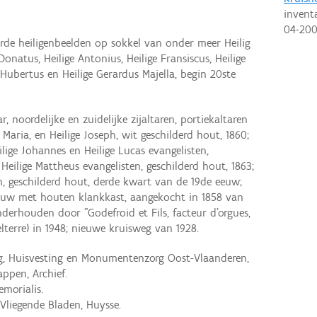
invent
04-20
rde heiligenbeelden op sokkel van onder meer Heilig
 Donatus, Heilige Antonius, Heilige Fransiscus, Heilige
e Hubertus en Heilige Gerardus Majella, begin 20ste
 noordelijke en zuidelijke zijaltaren, portiekaltaren
aria, en Heilige Joseph, wit geschilderd hout, 1860;
lige Johannes en Heilige Lucas evangelisten,
 Heilige Mattheus evangelisten, geschilderd hout, 1863;
n, geschilderd hout, derde kwart van de 19de eeuw;
eeuw met houten klankkast, aangekocht in 1858 van
onderhouden door "Godefroid et Fils, facteur d'orgues,
lterre) in 1948; nieuwe kruisweg van 1928.
ng, Huisvesting en Monumentenzorg Oost-Vlaanderen,
pen, Archief.
emorialis.
 Vliegende Bladen, Huysse.