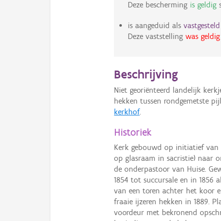
Deze bescherming
is geldig
s
is aangeduid als
vastgestel
Deze vaststelling
was geldig
Beschrijving
Niet georiënteerd landelijk kerk
hekken tussen rondgemetste pij
kerkhof
.
Historiek
Kerk gebouwd op initiatief van de
op glasraam in sacristie) naar
de onderpastoor van Huise. Gewi
1854 tot succursale en in 1856 a
van een toren achter het koor 
fraaie ijzeren hekken in 1889. 
voordeur met bekronend opschrif