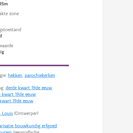
 15m
akte zone
gstoestand
d
waarde
ig
gie:
hekken
,
parochiekerken
ng:
derde kwart 19de eeuw
,
 kwart 19de eeuw
,
 kwart 19de eeuw
, Louis
(Ontwerper)
arisatie bouwkundig erfgoed
houtem
(geografische