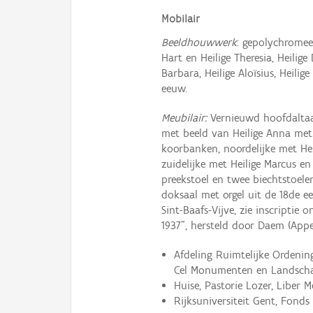
Mobilair
Beeldhouwwerk
: gepolychromee
Hart en Heilige Theresia, Heilige
Barbara, Heilige Aloïsius, Heilig
eeuw.
Meubilair:
Vernieuwd hoofdaltaar,
met beeld van Heilige Anna met M
koorbanken, noordelijke met Hei
zuidelijke met Heilige Marcus en
preekstoel en twee biechtstoele
doksaal met orgel uit de 18de 
Sint-Baafs-Vijve, zie inscriptie 
1937", hersteld door Daem (Appe
Afdeling Ruimtelijke Ordeni
Cel Monumenten en Landschap
Huise, Pastorie Lozer, Liber M
Rijksuniversiteit Gent, Fonds