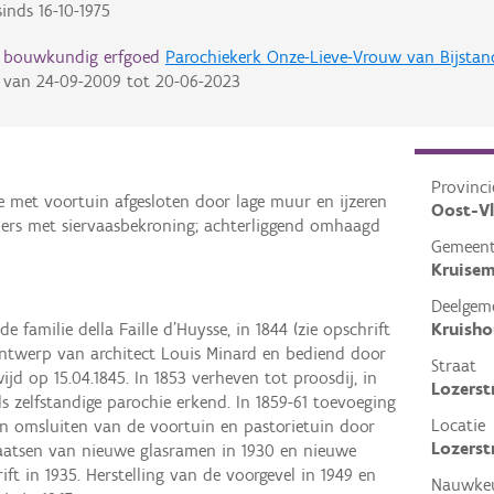
inds
16-10-1975
d bouwkundig erfgoed
Parochiekerk Onze-Lieve-Vrouw van Bijstan
van
24-09-2009
tot
20-06-2023
Provinci
je met voortuin afgesloten door lage muur en ijzeren
Oost-V
lers met siervaasbekroning; achterliggend omhaagd
Gemeen
Kruise
Deelgem
Kruish
 familie della Faille d'Huysse, in 1844 (zie opschrift
 ontwerp van architect Louis Minard en bediend door
Straat
jd op 15.04.1845. In 1853 verheven tot proosdij, in
Lozerst
ls zelfstandige parochie erkend. In 1859-61 toevoeging
Locatie
en omsluiten van de voortuin en pastorietuin door
Lozerst
Plaatsen van nieuwe glasramen in 1930 en nieuwe
t in 1935. Herstelling van de voorgevel in 1949 en
Nauwkeu