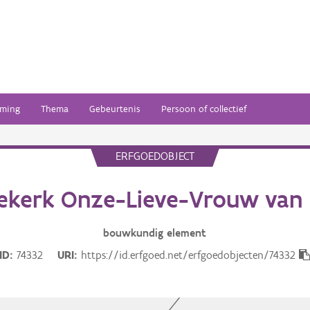
ming
Thema
Gebeurtenis
Persoon of collectief
ERFGOEDOBJECT
ekerk Onze-Lieve-Vrouw van 
bouwkundig
element
ID
74332
URI
https://id.erfgoed.net/erfgoedobjecten/74332