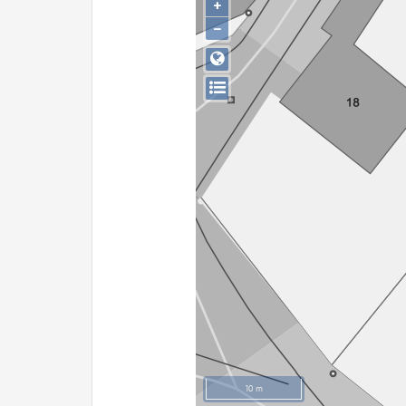
+
−
10 m