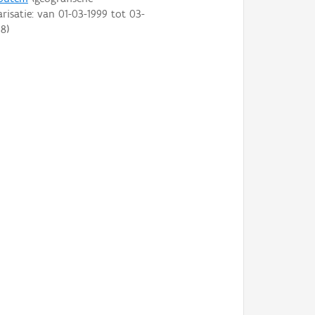
arisatie: van
01-03-1999
tot
03-
08
)