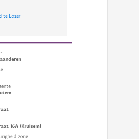
d te Lozer
e
laanderen
te
m
eente
outem
raat
raat 16A (Kruisem)
righeid zone