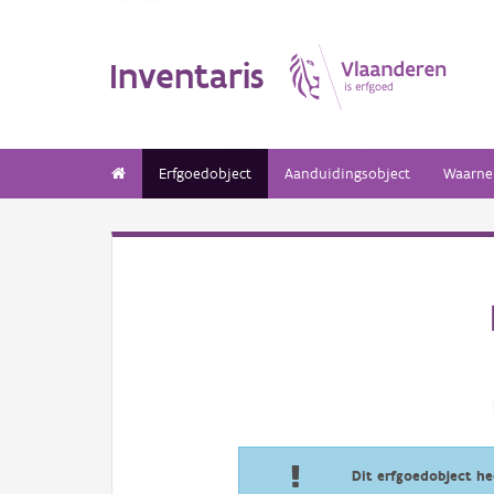
Inventaris
Erfgoedobject
Aanduidingsobject
Waarne
Dit erfgoedobject h