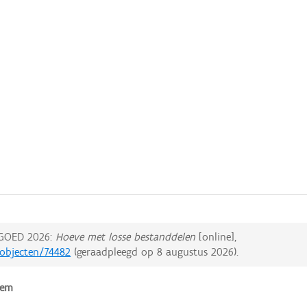
GOED 2026:
Hoeve met losse bestanddelen
[online],
dobjecten/74482
(geraadpleegd op
8 augustus 2026
).
sem