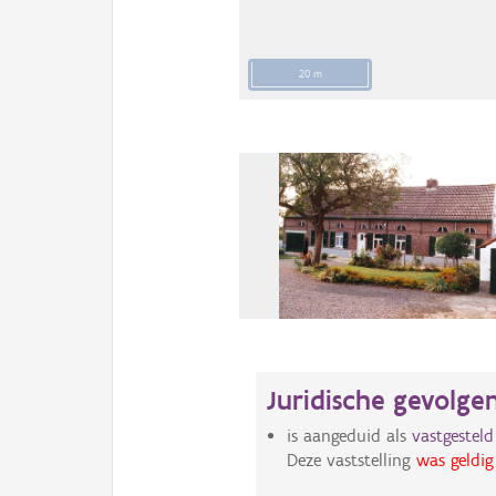
20 m
Juridische gevolge
is aangeduid als
vastgestel
Deze vaststelling
was geldig