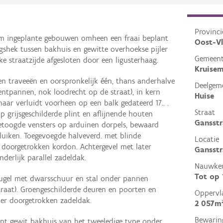
Provinci
rm ingeplante gebouwen omheen een fraai beplant
Oost-V
gshek tussen bakhuis en gewitte overhoekse pijler
Gemeen
e straatzijde afgesloten door een ligusterhaag.
Kruise
en traveeën en oorspronkelijk één, thans anderhalve
Deelgem
tpannen, nok loodrecht op de straat), in kern
Huise
ar verluidt voorheen op een balk gedateerd 17.. .
Straat
p grijsgeschilderde plint en aflijnende houten
Gansstr
getoogde vensters op arduinen dorpels, bewaard
luiken. Toegevoegde halveverd. met blinde
Locatie
p doorgetrokken kordon. Achtergevel met later
Gansstr
erlijk parallel zadeldak.
Nauwkeu
Tot op
leugel met dwarsschuur en stal onder pannen
traat). Groengeschilderde deuren en poorten en
Oppervl
r doorgetrokken zadeldak.
2 057m
Bewarin
lant gewit bakhuis van het tweeledige type onder