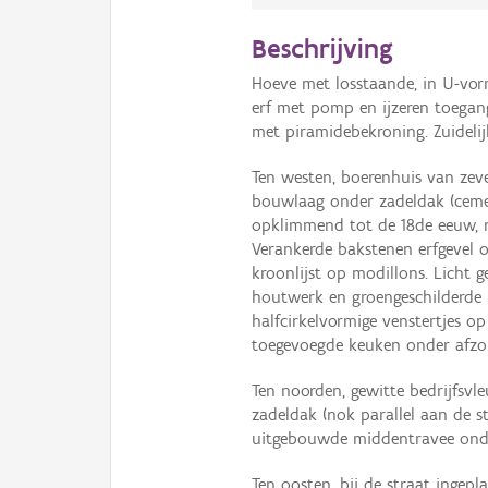
Beschrijving
Hoeve met losstaande, in U-vo
erf met pomp en ijzeren toegan
met piramidebekroning. Zuidelijk
Ten westen, boerenhuis van zev
bouwlaag onder zadeldak (cemen
opklimmend tot de 18de eeuw, na
Verankerde bakstenen erfgevel o
kroonlijst op modillons. Licht 
houtwerk en groengeschilderde 
halfcirkelvormige venstertjes o
toegevoegde keuken onder afzond
Ten noorden, gewitte bedrijfsv
zadeldak (nok parallel aan de s
uitgebouwde middentravee onde
Ten oosten, bij de straat ingep