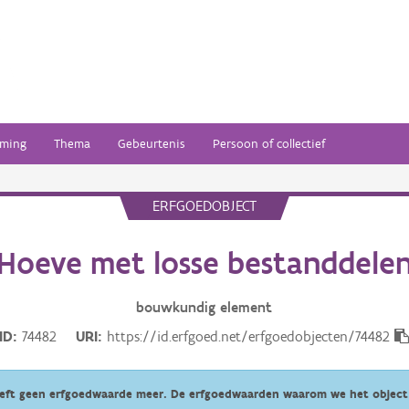
ming
Thema
Gebeurtenis
Persoon of collectief
ERFGOEDOBJECT
Hoeve met losse bestanddele
bouwkundig
element
ID
74482
URI
https://id.erfgoed.net/erfgoedobjecten/74482
eeft geen erfgoedwaarde meer. De erfgoedwaarden waarom we het object 