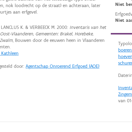
Niet b
n, nok loodrecht op de straat) en achteraan, later
rtjes aan erfgevel.
Erfgoed
Niet aa
, LANCLUS K. & VERBEECK M. 2000:
Inventaris van het
Oost-Vlaanderen, Gemeenten: Brakel, Horebeke,
 Zwalm
, Bouwen door de eeuwen heen in Vlaanderen
Typolo
nten.
boere
, Kathleen
hoeven
schure
gesteld door:
Agentschap Onroerend Erfgoed (AOE)
Dateri
Invent
Zingem
van
01