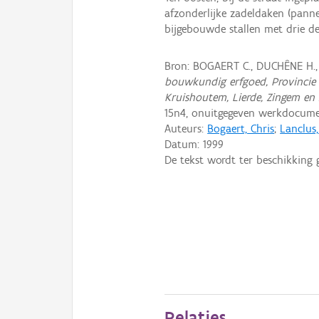
afzonderlijke zadeldaken (panne
bijgebouwde stallen met drie deu
Bron: BOGAERT C., DUCHÊNE H.
bouwkundig erfgoed, Provincie 
Kruishoutem, Lierde, Zingem en
15n4, onuitgegeven werkdocume
Auteurs:
Bogaert, Chris
;
Lanclus
Datum:
1999
De tekst wordt ter beschikking 
Relaties