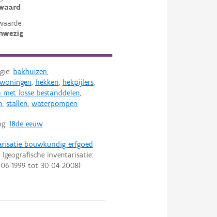
ewaard
waarde
nwezig
gie:
bakhuizen
,
nwoningen
,
hekken
,
hekpijlers
,
 met losse bestanddelen
,
n
,
stallen
,
waterpompen
ng:
18de eeuw
arisatie bouwkundig erfgoed
(geografische inventarisatie:
-06-1999
tot
30-04-2008
)