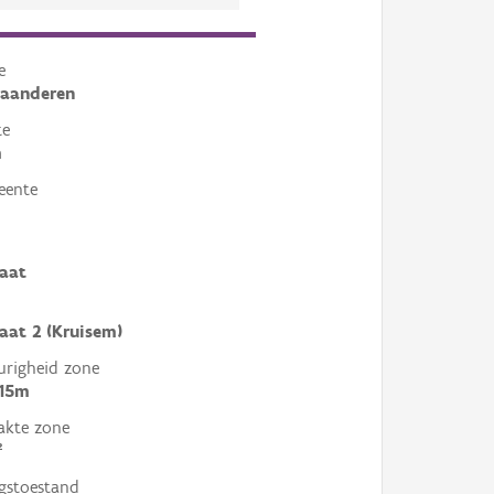
e
laanderen
te
m
eente
aat
aat 2 (Kruisem)
righeid zone
 15m
akte zone
²
gstoestand