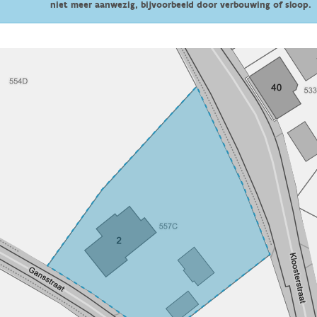
niet meer aanwezig, bijvoorbeeld door verbouwing of sloop.