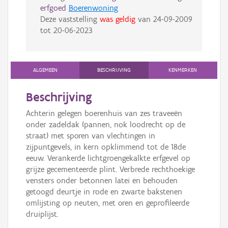
erfgoed
Boerenwoning
Deze vaststelling
was geldig
van
24-09-2009
tot
20-06-2023
ALGEMEEN
BESCHRIJVING
KENMERKEN
Beschrijving
Achterin gelegen boerenhuis van zes traveeën
onder zadeldak (pannen, nok loodrecht op de
straat) met sporen van vlechtingen in
zijpuntgevels, in kern opklimmend tot de 18de
eeuw. Verankerde lichtgroengekalkte erfgevel op
grijze gecementeerde plint. Verbrede rechthoekige
vensters onder betonnen latei en behouden
getoogd deurtje in rode en zwarte bakstenen
omlijsting op neuten, met oren en geprofileerde
druiplijst.