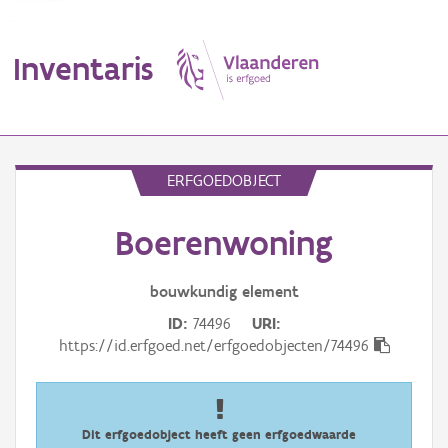
Inventaris
MENU
ERFGOEDOBJECT
Boerenwoning
Erfgoedobject
Aanduidingsobject
bouwkundig
element
ID
74496
URI
Waarneming
https://id.erfgoed.net/erfgoedobjecten/74496
Thema
Gebeurtenis
Dit erfgoedobject heeft geen erfgoedwaarde