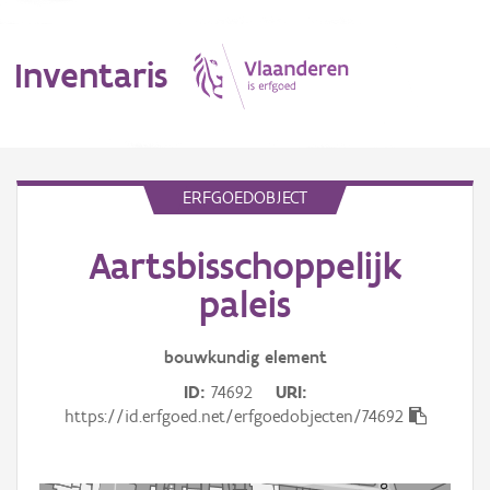
Inventaris
MENU
ERFGOEDOBJECT
Aartsbisschoppelijk
Erfgoedobject
paleis
Aanduidingsobject
bouwkundig
element
Waarneming
ID
74692
URI
Thema
https://id.erfgoed.net/erfgoedobjecten/74692
Gebeurtenis