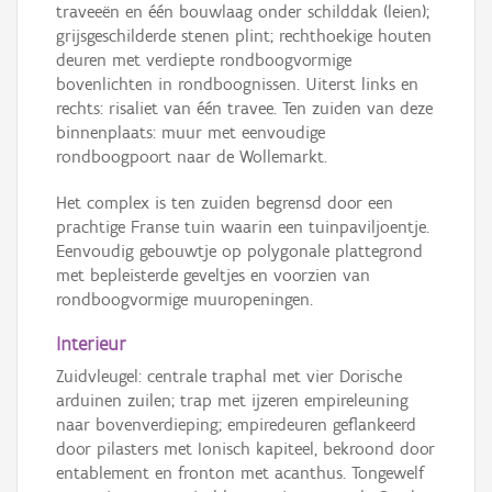
traveeën en één bouwlaag onder schilddak (leien);
grijsgeschilderde stenen plint; rechthoekige houten
deuren met verdiepte rondboogvormige
bovenlichten in rondboognissen. Uiterst links en
rechts: risaliet van één travee. Ten zuiden van deze
binnenplaats: muur met eenvoudige
rondboogpoort naar de Wollemarkt.
Het complex is ten zuiden begrensd door een
prachtige Franse tuin waarin een tuinpaviljoentje.
Eenvoudig gebouwtje op polygonale plattegrond
met bepleisterde geveltjes en voorzien van
rondboogvormige muuropeningen.
Interieur
Zuidvleugel: centrale traphal met vier Dorische
arduinen zuilen; trap met ijzeren empireleuning
naar bovenverdieping; empiredeuren geflankeerd
door pilasters met Ionisch kapiteel, bekroond door
entablement en fronton met acanthus. Tongewelf