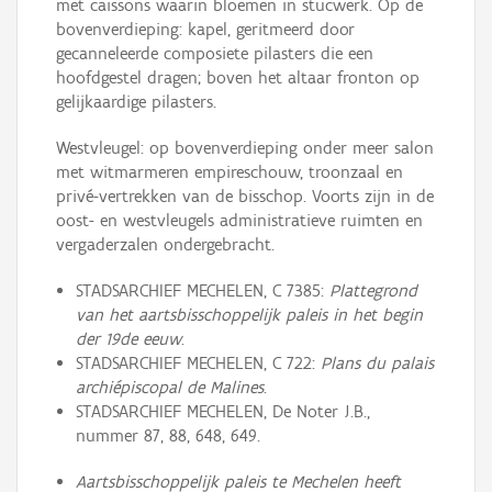
met caissons waarin bloemen in stucwerk. Op de
bovenverdieping: kapel, geritmeerd door
gecanneleerde composiete pilasters die een
hoofdgestel dragen; boven het altaar fronton op
gelijkaardige pilasters.
Westvleugel: op bovenverdieping onder meer salon
met witmarmeren empireschouw, troonzaal en
privé-vertrekken van de bisschop. Voorts zijn in de
oost- en westvleugels administratieve ruimten en
vergaderzalen ondergebracht.
STADSARCHIEF MECHELEN, C 7385:
Plattegrond
van het aartsbisschoppelijk paleis in het begin
der 19de eeuw
.
STADSARCHIEF MECHELEN, C 722:
Plans du palais
archiépiscopal de Malines
.
STADSARCHIEF MECHELEN, De Noter J.B.,
nummer 87, 88, 648, 649.
Aartsbisschoppelijk paleis te Mechelen heeft