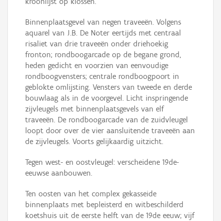
kroonlijst op klossen.
Binnenplaatsgevel van negen traveeën. Volgens
aquarel van J.B. De Noter eertijds met centraal
risaliet van drie traveeën onder driehoekig
fronton; rondboogarcade op de begane grond,
heden gedicht en voorzien van eenvoudige
rondboogvensters; centrale rondboogpoort in
geblokte omlijsting. Vensters van tweede en derde
bouwlaag als in de voorgevel. Licht inspringende
zijvleugels met binnenplaatsgevels van elf
traveeën. De rondboogarcade van de zuidvleugel
loopt door over de vier aansluitende traveeën aan
de zijvleugels. Voorts gelijkaardig uitzicht.
Tegen west- en oostvleugel: verscheidene 19de-
eeuwse aanbouwen.
Ten oosten van het complex gekasseide
binnenplaats met bepleisterd en witbeschilderd
koetshuis uit de eerste helft van de 19de eeuw; vijf