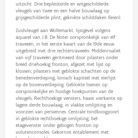
uitzicht. Drie bepleisterde en witgeschilderde
vleugels van twee en een halve bouwlaag op
grijsgeschilderde plint; geknikte schilddaken (leien).
Zuidvleugel aan Wollemarkt: lijstgevel volgens
aquarel van J.B. De Noter oorspronkelijk van elf
traveeën, in het eerste kwart van de 19de eeuw
uitgebreid met drie rechtertraveeën. Middenrisaliet
van vijf traveeën geritmeerd door pilasters onder
breed driehoekig fronton, afgezet met lijst op
klossen; pilasters met geblokte schachten op de
benedenverdieping, Ionisch kapiteel met eierlijst
op de bovenverdieping. Geblokte lisenen op
oorspronkelijke en huidige hoekpunten van de
vleugels. Rechthoekige vensters, haast vierkante op
lagere derde bouwlaag, in vlakke omlijsting en
voorzien van persiennes. Centrale rondboogpoort
in geblokte rechthoekige omlijsting; bel-
etagevenster onder gebogen fronton op
volutenconsoles. Gekornist entablement met