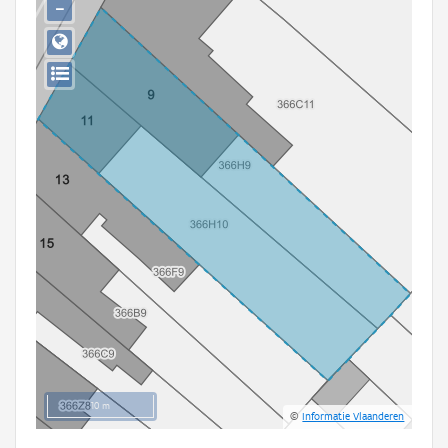
−
Persoon of collectief
Downloads
Hergebruik
Aanmelden
10 m
©
Informatie Vlaanderen