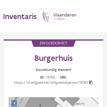
Inventaris
MENU
ERFGOEDOBJECT
Burgerhuis
Erfgoedobject
Aanduidingsobject
bouwkundig
element
ID
74783
URI
Waarneming
https://id.erfgoed.net/erfgoedobjecten/74783
Thema
Gebeurtenis
+