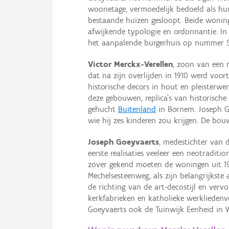
woonetage, vermoedelijk bedoeld als huu
bestaande huizen gesloopt. Beide woning
afwijkende typologie en ordonnantie. In
het aanpalende burgerhuis op nummer 5
Victor Merckx-Verellen
, zoon van een 
dat na zijn overlijden in 1910 werd voor
historische decors in hout en pleisterw
deze gebouwen, replica’s van historisc
gehucht
Buitenland
in Bornem. Joseph Go
wie hij zes kinderen zou krijgen. De bo
Joseph Goeyvaerts
, medestichter van 
eerste realisaties veeleer een neotraditi
zover gekend moeten de woningen uit 1
Mechelsesteenweg, als zijn belangrijkst
de richting van de art-decostijl en ver
kerkfabrieken en katholieke werkliedenv
Goeyvaerts ook de Tuinwijk Eenheid in Wi