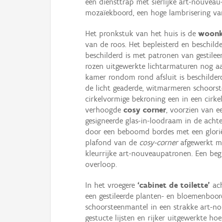
een diensttrap met sierlijke art-nouveau
mozaïekboord, een hoge lambrisering van
Het pronkstuk van het huis is de
woon
van de roos. Het bepleisterd en beschild
beschilderd is met patronen van gestilee
rozen uitgewerkte lichtarmaturen nog aan
kamer rondom rond afsluit is beschilder
de licht geaderde, witmarmeren schoors
cirkelvormige bekroning een in een cirkel
verhoogde
cosy corner
, voorzien van e
gesigneerde glas-in-loodraam in de ach
door een beboomd bordes met een glorië
plafond van de
cosy-corner
afgewerkt me
kleurrijke art-nouveaupatronen. Een be
overloop.
In het vroegere
‘cabinet de toilette’
ach
een gestileerde planten- en bloemenboor
schoorsteenmantel in een strakke art-
gestucte lijsten en rijker uitgewerkte hoe