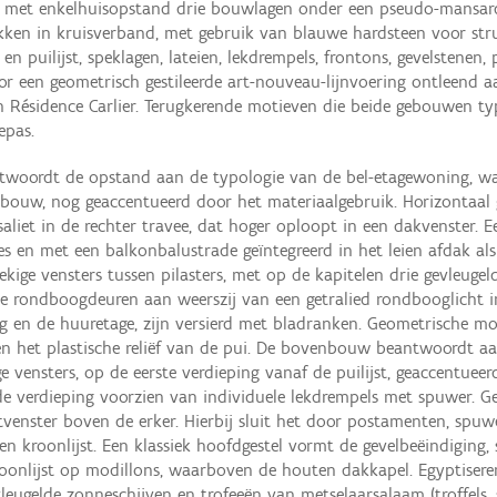
 met enkelhuisopstand drie bouwlagen onder een pseudo-mansarde (
ikken in kruisverband, met gebruik van blauwe hardsteen voor str
 puilijst, speklagen, lateien, lekdrempels, frontons, gevelstenen
r een geometrisch gestileerde art-nouveau-lijnvoering ontleend a
n Résidence Carlier. Terugkerende motieven die beide gebouwen t
epas.
antwoordt de opstand aan de typologie van de bel-etagewoning, wa
ouw, nog geaccentueerd door het materiaalgebruik. Horizontaal ge
liet in de rechter travee, dat hoger oploopt in een dakvenster. E
es en met een balkonbalustrade geïntegreerd in het leien afdak al
oekige vensters tussen pilasters, met op de kapitelen drie gevleu
De rondboogdeuren aan weerszij van een getralied rondbooglicht in 
 en de huuretage, zijn versierd met bladranken. Geometrische mot
 het plastische reliëf van de pui. De bovenbouw beantwoordt aa
 vensters, op de eerste verdieping vanaf de puilijst, geaccentuee
e verdieping voorzien van individuele lekdrempels met spuwer. G
tvenster boven de erker. Hierbij sluit het door postamenten, spuw
 kroonlijst. Een klassiek hoofdgestel vormt de gevelbeëindiging, 
kroonlijst op modillons, waarboven de houten dakkapel. Egyptisere
gevleugelde zonneschijven en trofeeën van metselaarsalaam (troffels