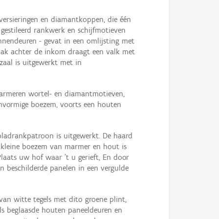
versieringen en diamantkoppen, die één
 gestileerd rankwerk en schijfmotieven
innendeuren - gevat in een omlijsting met
 vlak achter de inkom draagt een valk met
zaal is uitgewerkt met in
marmeren wortel- en diamantmotieven,
umvormige boezem, voorts een houten
bladrankpatroon is uitgewerkt. De haard
en kleine boezem van marmer en hout is
aats uw hof waar ’t u gerieft, En door
en beschilderde panelen in een vergulde
n witte tegels met dito groene plint,
eels beglaasde houten paneeldeuren en