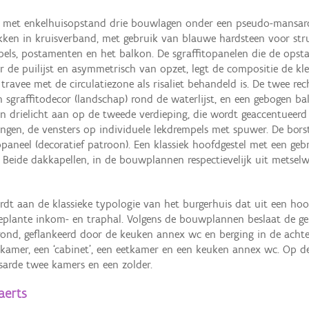
 met enkelhuisopstand drie bouwlagen onder een pseudo-mansarde (
ikken in kruisverband, met gebruik van blauwe hardsteen voor str
drempels, postamenten en het balkon. De sgraffitopanelen die de ops
oor de puilijst en asymmetrisch van opzet, legt de compositie de 
ravee met de circulatiezone als risaliet behandeld is. De twee re
n sgraffitodecor (landschap) rond de waterlijst, en een gebogen b
een drielicht aan op de tweede verdieping, die wordt geaccentueerd
ngen, de vensters op individuele lekdrempels met spuwer. De bor
paneel (decoratief patroon). Een klassiek hoofdgestel met een ge
Beide dakkapellen, in de bouwplannen respectievelijk uit metselwe
dt aan de klassieke typologie van het burgerhuis dat uit een h
geplante inkom- en traphal. Volgens de bouwplannen beslaat de geb
ond, geflankeerd door de keuken annex wc en berging in de achte
pkamer, een ‘cabinet’, een eetkamer en een keuken annex wc. Op d
sarde twee kamers en een zolder.
aerts