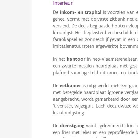
Interieur
De
inkom- en traphal
is voorzien van 
geheel vormt met de vaste zitbank net a
versierd. De deels beglaasde houten vleu
kroonlijst. Het bepleisterd en beschilde
faraokapsel en zonneschijf gevat in een
imitatienatuursteen afgewerkte bovenmu
In het
kantoor
in neo-Vlaamserenaissan
een zwarte metalen haardplaat met gest
plafond samengesteld uit moer- en kind
De
eetkamer
is uitgewerkt met een gra
met betegelde haardplaat (groene vergla
aangebracht, wordt gemarkeerd door een 
’t venster, wijzeguit, Lach deez dwaze 
kraalomlijsting.
De
dienstgang
wordt gekenmerkt door ee
een fries met lelies en een geprofileerd