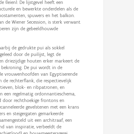
leien). De lijstgevel heeft een
ucturele en bewerkte onderdelen als de
, postamenten, spuwers en het balkon.
an de Wiener Secession, is sterk verwant
yperen zijn de gebeeldhouwde
arbij de gedrukte pui als sokkel
leed door de puilijst, legt de
en driezijdige houten erker markeert de
s bekroning. De pui wordt in de
gelde vrouwenhoofden van Egyptiserende
de rechterflank, die respectievelijk
ieven, blok- en ribpatronen, en
n een regelmatig ordonnantieschema,
rd door rechthoekige frontons en
ecanneleerde gevelstenen met een krans
ers en steigergaten gemarkeerde
samengesteld uit een architraaf, een
nd van inspiratie, verbeeldt de
, schietlood) en bouwmeestersgerei