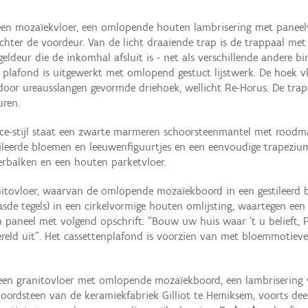
een mozaïekvloer, een omlopende houten lambrisering met paneel
chter de voordeur. Van de licht draaiende trap is de trappaal met
geldeur die de inkomhal afsluit is - net als verschillende andere b
rd plafond is uitgewerkt met omlopend gestuct lijstwerk. De hoek
 door ureausslangen gevormde driehoek, wellicht Re-Horus. De trap
ren.
ce-stijl staat een zwarte marmeren schoorsteenmantel met rood
ileerde bloemen en leeuwenfiguurtjes en een eenvoudige trapezi
erbalken en een houten parketvloer.
nitovloer, waarvan de omlopende mozaïekboord in een gestileerd 
asde tegels) in een cirkelvormige houten omlijsting, waartegen e
paneel met volgend opschrift: “Bouw uw huis waar ’t u belieft, Pl
wereld uit”. Het cassettenplafond is voorzien van met bloemmotiev
n granitovloer met omlopende mozaïekboord, een lambrisering va
e boordsteen van de keramiekfabriek Gilliot te Hemiksem, voorts d