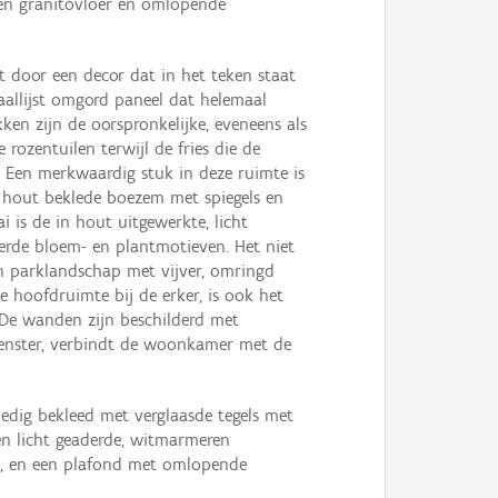
en granitovloer en omlopende
 door een decor dat in het teken staat
aallijst omgord paneel dat helemaal
ken zijn de oorspronkelijke, eveneens als
rozentuilen terwijl de fries die de
. Een merkwaardig stuk in deze ruimte is
 hout beklede boezem met spiegels en
i is de in hout uitgewerkte, licht
erde bloem- en plantmotieven. Het niet
n parklandschap met vijver, omringd
e hoofdruimte bij de erker, is ook het
 De wanden zijn beschilderd met
venster, verbindt de woonkamer met de
dig bekleed met verglaasde tegels met
een licht geaderde, witmarmeren
m, en een plafond met omlopende