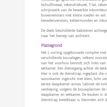
(schuiflineaal, tekendriehoek, T-lat, tek
schrijnwerk van de bewerkte inkomdeure
bovenvensters met kleine roeden en wit 
benedenvensters, keldermonden en inko
De deels beschilderde bakstenen achterge
naar het beroep van architect.
Plattegrond
Het L-vormig opgebouwde complex met ee
verschillende bouwlagen, telkens voorzie
van het voorhuis bevindt zich links van
eetkamer. Een dienstgang achter de eet
Hier is ook de diensttrap ingeplant die
woonkamer ingericht met klein, licht v
eerste slaapkamer annex ‘cabinet de to
verdieping, volgens de bouwplannen de h
slaapkamer en eetkamer. De keuken in de
diensttrap bereikbaar is, bevinden zich 