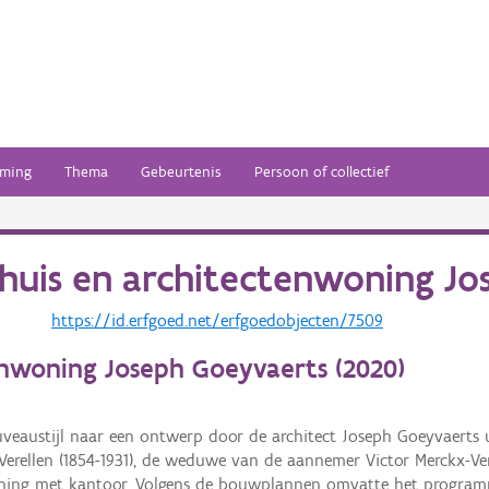
ming
Thema
Gebeurtenis
Persoon of collectief
huis en architectenwoning Jo
https://id.erfgoed.net/erfgoedobjecten/7509
enwoning Joseph Goeyvaerts (
2020
)
uveaustijl naar een ontwerp door de architect Joseph Goeyvaerts
erellen (1854-1931), de weduwe van de aannemer Victor Merckx-Vere
ning met kantoor. Volgens de bouwplannen omvatte het program