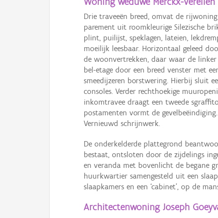
Woning weduwe Merckx-Verellen
Drie traveeën breed, omvat de rijwoning
parement uit roomkleurige Silezische br
plint, puilijst, speklagen, lateien, lek
moeilijk leesbaar. Horizontaal geleed d
de woonvertrekken, daar waar de linker t
bel-etage door een breed venster met ee
smeedijzeren borstwering. Hierbij sluit 
consoles. Verder rechthoekige muuropeni
inkomtravee draagt een tweede sgraffito
postamenten vormt de gevelbeëindiging. 
Vernieuwd schrijnwerk.
De onderkelderde plattegrond beantwoor
bestaat, ontsloten door de zijdelings in
en veranda met bovenlicht de begane gr
huurkwartier samengesteld uit een slaa
slaapkamers en een ‘cabinet’, op de man
Architectenwoning Joseph Goeyv