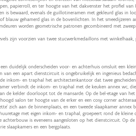
enpen, papierrol), en ter hoogte van het dakvenster het profiel van 
n is bewaard, evenals de guillotineramen met gekleurd glas in lo
of blauw gehamerd glas in de bovenlichten. In het smeedijzeren 
mdeuren worden geometrische patronen gecombineerd met zweeps
vels zijn voorzien van twee stucwerkmedaillons met winkelhaak, p
n duidelijk onderscheiden voor- en achterhuis omsluit een klein
n van een apart dienstcircuit is ongebruikelijk en ingenieus bedac
 de inkom- en traphal het architectenkantoor dat twee gescheiden
kamer verbindt de inkom- en traphal met de keuken annex wc, die
 van de kelder doorloopt tot de mansarde. Op de bel-etage van het
erhoogd salon ter hoogte van de erker en een cosy corner achter
ilette’ zich aan de binnenplaats, en een tweede slaapkamer annex
uuretage met eigen inkom- en traphal, groepeert rond de kleine 
 achterbouw is eveneens aangesloten op het dienstcircuit. Op de 
drie slaapkamers en een bergplaats.