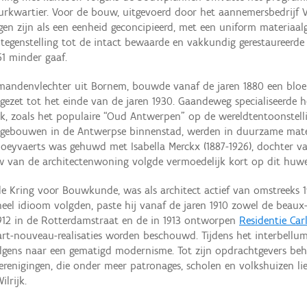
rkwartier. Voor de bouw, uitgevoerd door het aannemersbedrijf Vi
en zijn als een eenheid geconcipieerd, met een uniform materiaal
 tegenstelling tot de intact bewaarde en vakkundig gerestaureerd
1 minder gaaf.
mandenvlechter uit Bornem, bouwde vanaf de jaren 1880 een bloe
tgezet tot het einde van de jaren 1930. Gaandeweg specialiseerde he
erk, zoals het populaire “Oud Antwerpen” op de wereldtentoonstell
he gebouwen in de Antwerpse binnenstad, werden in duurzame mate
eyvaerts was gehuwd met Isabella Merckx (1887-1926), dochter van
uw van de architectenwoning volgde vermoedelijk kort op dit huwel
de Kring voor Bouwkunde, was als architect actief van omstreeks 1
oneel idioom volgden, paste hij vanaf de jaren 1910 zowel de beaux-
912 in de Rotterdamstraat en de in 1913 ontworpen
Residentie Carl
e art-nouveau-realisaties worden beschouwd. Tijdens het interbell
volgens naar een gematigd modernisme. Tot zijn opdrachtgevers be
erenigingen, die onder meer patronages, scholen en volkshuizen l
lrijk.