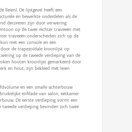
leien). De lijstgevel heeft een
ucturele en bewerkte onderdelen als de
tand decoreren zijn door verwering
klemtoon op de twee rechter traveeën met
chter traveeën onderscheiden zich op de
alkon met een console en een
 door de trapezoïdale kroonlijst op
stwering op de tweede verdieping van de
broken houten kroonlijst gemarkeerd door
rk en hout, zijn bekleed met leien.
oofdvolume en een smalle achterbouw
ruikelijke enfilade van salon, eetkamer
rbouw. De eerste verdieping vormt een
e tweede verdieping bevinden zich twee