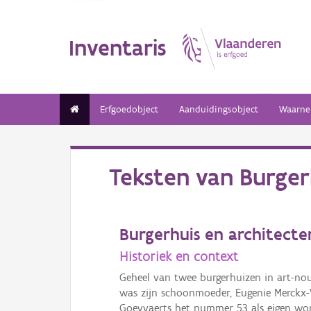
Inventaris
Erfgoedobject
Aanduidingsobject
Waarne
Teksten van
Burger
Burgerhuis en architect
Historiek en context
Geheel van twee burgerhuizen in art-no
was zijn schoonmoeder, Eugenie Merckx-V
Goeyvaerts het nummer 53 als eigen wo