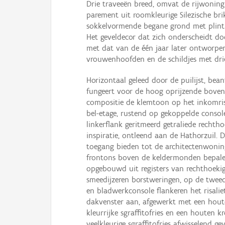
Drie traveeën breed, omvat de rijwoning
parement uit roomkleurige Silezische br
sokkelvormende begane grond met plint en
Het geveldecor dat zich onderscheidt doo
met dat van de één jaar later ontworpe
vrouwenhoofden en de schildjes met dri
Horizontaal geleed door de puilijst, be
fungeert voor de hoog oprijzende bovenb
compositie de klemtoon op het inkomrisa
bel-etage, rustend op gekoppelde consol
linkerflank geritmeerd getraliede rechth
inspiratie, ontleend aan de Hathorzuil. 
toegang bieden tot de architectenwoning
frontons boven de keldermonden bepalen
opgebouwd uit registers van rechthoekige
smeedijzeren borstweringen, op de tweed
en bladwerkconsole flankeren het risalie
dakvenster aan, afgewerkt met een houten
kleurrijke sgraffitofries en een houten 
veelkleurige sgraffitofries afwisselend 