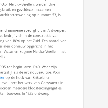
ctor Merckx-Verellen, werden drie
gebruik en geveldecor, maar een
e architectenwoning op nummer 53, is
iend aannemersbedrijf uit in Antwerpen,
t bedrijf zich in de constructie van
ing van 1894 op het Zuid. Een aantal van
rialen opnieuw opgericht in het
 Victor en Eugenie Merckx-Verellen, met
ijk.
905 tot begin jaren 1940. Waar zijn
artsstijl als de art nouveau toe. Voor
ier
op de hoek van Britselei en
um evolueert het werk van Goeyvaerts in
hoorden meerdere kloostercongregaties,
ieten bouwen. In 1925 ontwierp