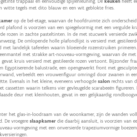
-getinte trappaal en eenvoudige spijlenleuning. De
keuken
heeft e
 witte tegels met dito blauw en een wit geblokte fries.
kamer
op de bel-etage, waarvan de hoofdruimte zich onderscheidt
erd plafond is voorzien van een spiegelvormig met een vergulde kr
rde rozen in zachte pasteltinten. In de met stucwerk versierde zwik
wezig. De omlopende holle plafondlijst is versierd met gestileerde 
d met landelijk taferelen waarin bloeiende rozenstruiken primeren
teenmantel met strakke art-nouveau-vormgeving, waarvan de met
 gevat kruis versierd met gestileerde rozen vertoont. Bijzonder fraa
en Egyptiserende balustrade, een opengewerkt front met gesculpte
terwand, verbeeldt een vrouwenfiguur omringd door zwanen in ee
tte. Evenals in het kleine, eveneens verhoogde
salon
rechts van d
t cassetten waarin telkens vier gevleugelde scarabeeën figureren.
glaasde deur met kleinhouten, gevat in een gelijkaardig rondboog
ter het glas-in-loodraam van de woonkamer, zijn de wanden volle
d. De vroegere
slaapkamer
die daarbij aansluit, is voorzien van 
nouveau-vormgeving met een onversierde trapeziumvormige boeze
kversieringen.