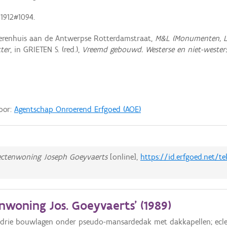
1912#1094.
renhuis aan de Antwerpse Rotterdamstraat,
M&L (Monumenten, L
ter
, in GRIETEN S. (red.),
Vreemd gebouwd. Westerse en niet-westers
door:
Agentschap Onroerend Erfgoed (AOE)
tectenwoning Joseph Goeyvaerts
[online],
https://id.erfgoed.net/t
woning Jos. Goeyvaerts' (
1989
)
 drie bouwlagen onder pseudo-mansardedak met dakkapellen; eclect