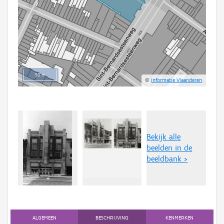
50 m
©
Informatie Vlaanderen
Bekijk alle
beelden in de
beeldbank >
ALGEMEEN
BESCHRIJVING
KENMERKEN