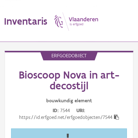
Inventaris
MENU
ERFGOEDOBJECT
Bioscoop Nova in art-
Erfgoedobject
decostijl
Aanduidingsobject
bouwkundig
element
Waarneming
ID
7544
URI
Thema
https://id.erfgoed.net/erfgoedobjecten/7544
Gebeurtenis