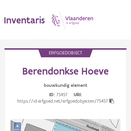
Inventaris
MENU
ERFGOEDOBJECT
Berendonkse Hoeve
Erfgoedobject
Aanduidingsobject
bouwkundig
element
ID
75457
URI
Waarneming
https://id.erfgoed.net/erfgoedobjecten/75457
Thema
Gebeurtenis
+