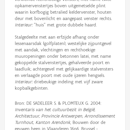
opkamervenstertjes boven uitgemetselde plint
waarin korfbogig betralied keldervenster, houten
deur met bovenlicht en aangepast venster rechts.
Interieur:
"huis" met grote dubbele haard.
Stalgedeelte met aan erfzijde afhang onder
lessenaarsdak (golfplaten); westelijke zijpuntgevel
met aandak, vlechtingen en rechthoekige
muuropeningen onder betonnen latei, met name
gekoppelde stalvenstertjes, gehalveerde poort en
laadluik; achtergevel met gelijkaardige stalvensters
en verlaagde poort met oude ijzeren hengsels.
Interieur:
driebeukige indeling met vijf zware
kopbalkgebinten.
Bron: DE SADELEER S. & PLOMTEUX G. 2004:
Inventaris van het cultuurbezit in België,
Architectuur, Provincie Antwerpen, Arrondissement
Turnhout, Kanton Arendonk
, Bouwen door de
eeuwen heen in Vlaanderen 16n6, Brussel -