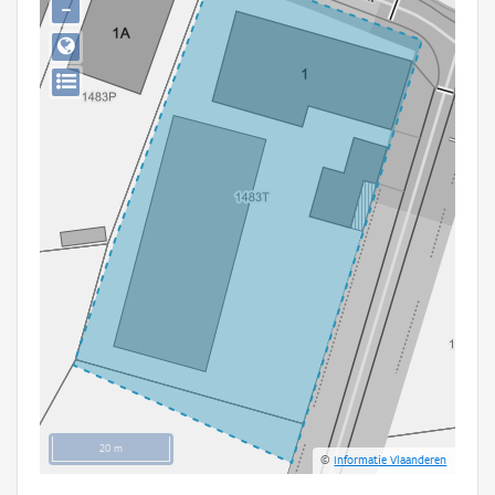
−
Persoon of collectief
Downloads
Hergebruik
Aanmelden
20 m
©
Informatie Vlaanderen