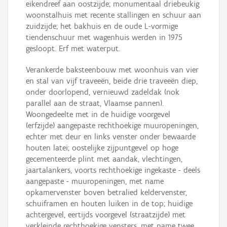
eikendreef aan oostzijde; monumentaal driebeukig
woonstalhuis met recente stallingen en schuur aan
zuidzijde; het bakhuis en de oude L-vormige
tiendenschuur met wagenhuis werden in 1975
gesloopt. Erf met waterput.
Verankerde baksteenbouw met woonhuis van vier
en stal van vijf traveeën, beide drie traveeën diep,
onder doorlopend, vernieuwd zadeldak (nok
parallel aan de straat, Vlaamse pannen).
Woongedeelte met in de huidige voorgevel
(erfzijde) aangepaste rechthoekige muuropeningen,
echter met deur en links venster onder bewaarde
houten latei; oostelijke zijpuntgevel op hoge
gecementeerde plint met aandak, vlechtingen,
jaartalankers, voorts rechthoekige ingekaste - deels
aangepaste - muuropeningen, met name
opkamervenster boven betralied keldervenster,
schuiframen en houten luiken in de top; huidige
achtergevel, eertijds voorgevel (straatzijde) met
verkleinde rechthoekige vensters, met name twee