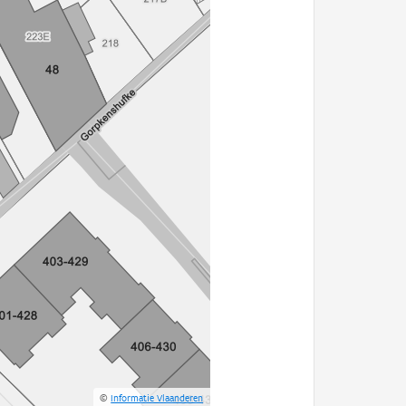
©
Informatie Vlaanderen