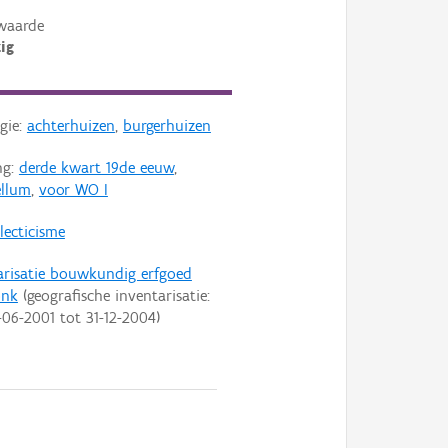
waarde
ig
gie:
achterhuizen
,
burgerhuizen
ng:
derde kwart 19de eeuw
,
ellum
,
voor WO I
lecticisme
arisatie bouwkundig erfgoed
onk
(geografische inventarisatie:
-06-2001
tot
31-12-2004
)