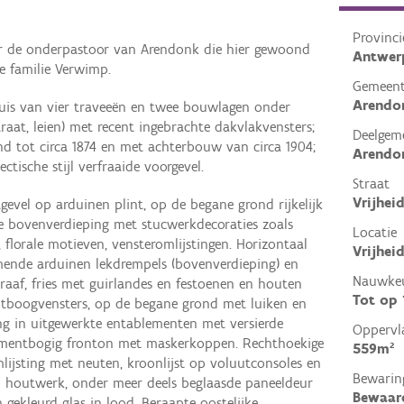
Provinci
r de onderpastoor van Arendonk die hier gewoond
Antwer
e familie Verwimp.
Gemeen
Arendo
lhuis van vier traveeën en twee bouwlagen onder
raat, leien) met recent ingebrachte dakvlakvensters;
Deelgem
d tot circa 1874 en met achterbouw van circa 1904;
Arendo
ctische stijl verfraaide voorgevel.
Straat
Vrijhei
stgevel op arduinen plint, op de begane grond rijkelijk
de bovenverdieping met stucwerkdecoraties zoals
Locatie
 florale motieven, vensteromlijstingen. Horizontaal
Vrijhei
mende arduinen lekdrempels (bovenverdieping) en
Nauwkeu
traaf, fries met guirlandes en festoenen en houten
Tot op
ntboogvensters, op de begane grond met luiken en
ng in uitgewerkte entablementen met versierde
Oppervl
egmentbogig fronton met maskerkoppen. Rechthoekige
559m²
ijsting met neuten, kroonlijst op voluutconsoles en
Bewarin
el houtwerk, onder meer deels beglaasde paneeldeur
Bewaar
 gekleurd glas in lood. Beraapte oostelijke