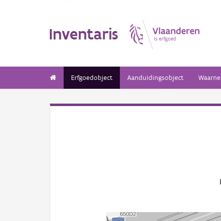
Inventaris
Erfgoedobject
Aanduidingsobject
Waarne