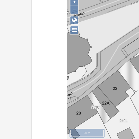
+
−
20 m