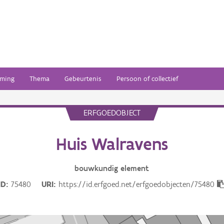
ming
Thema
Gebeurtenis
Persoon of collectief
ERFGOEDOBJECT
Huis Walravens
bouwkundig
element
ID
75480
URI
https://id.erfgoed.net/erfgoedobjecten/75480