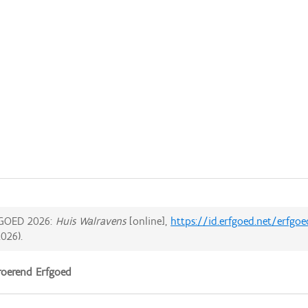
GOED 2026:
Huis Walravens
[online],
https://id.erfgoed.net/erfgo
2026
).
oerend Erfgoed