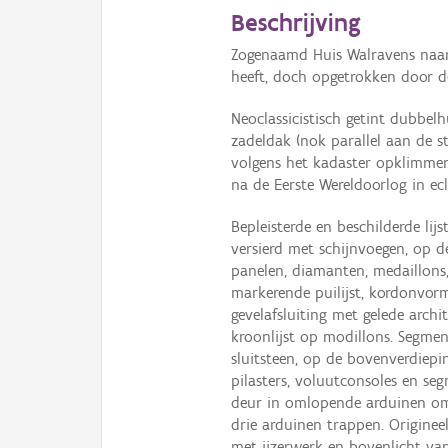
Beschrijving
Zogenaamd Huis Walravens naa
heeft, doch opgetrokken door d
Neoclassicistisch getint dubbe
zadeldak (nok parallel aan de st
volgens het kadaster opklimmen
na de Eerste Wereldoorlog in ecle
Bepleisterde en beschilderde lij
versierd met schijnvoegen, op 
panelen, diamanten, medaillons,
markerende puilijst, kordonvor
gevelafsluiting met gelede archi
kroonlijst op modillons. Segme
sluitsteen, op de bovenverdiepi
pilasters, voluutconsoles en s
deur in omlopende arduinen oml
drie arduinen trappen. Origine
met ijzerwerk en bovenlicht van