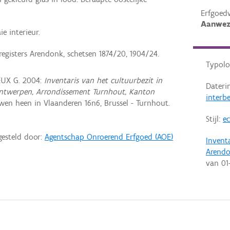
Erfgoed
Aanwez
e interieur.
egisters Arendonk, schetsen 1874/20, 1904/24.
Typolo
EUX G. 2004:
Inventaris van het cultuurbezit in
Dateri
e Antwerpen, Arrondissement Turnhout, Kanton
interb
en heen in Vlaanderen 16n6, Brussel - Turnhout.
Stijl:
ec
gesteld door:
Agentschap Onroerend Erfgoed (AOE)
Invent
Arend
van
01