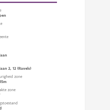
e
pen
te
eente
laan
aan 2, 12 (Ravels)
righeid zone
 15m
akte zone
²
gstoestand
d