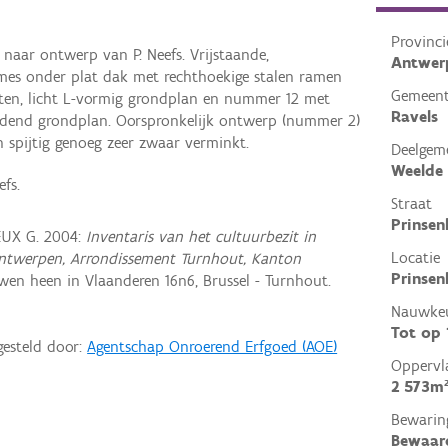
Provinci
 naar ontwerp van P. Neefs. Vrijstaande,
Antwer
mes onder plat dak met rechthoekige stalen ramen
Gemeen
ten, licht L-vormig grondplan en nummer 12 met
Ravels
eidend grondplan. Oorspronkelijk ontwerp (nummer 2)
 spijtig genoeg zeer zwaar verminkt.
Deelgem
Weelde
fs.
Straat
Prinsen
EUX G. 2004:
Inventaris van het cultuurbezit in
Locatie
e Antwerpen, Arrondissement Turnhout, Kanton
Prinsenl
en heen in Vlaanderen 16n6, Brussel - Turnhout.
Nauwkeu
Tot op
gesteld door:
Agentschap Onroerend Erfgoed (AOE)
Oppervl
2 573m
Bewarin
Bewaar