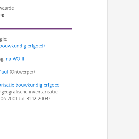
waarde
ig
gie:
s (bouwkundig erfgoed)
ng:
na WO II
Paul
(Ontwerper)
arisatie bouwkundig erfgoed
(geografische inventarisatie:
-06-2001
tot
31-12-2004
)