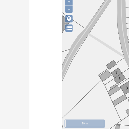
+
−
50 m