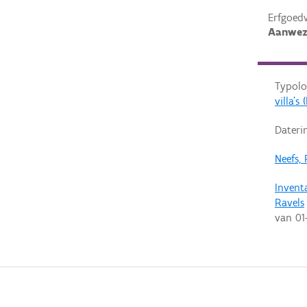
Erfgoed
Aanwez
Typolo
villa'
Dateri
Neefs, 
Invent
Ravels
van
01