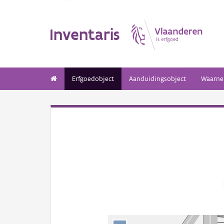
Inventaris
Erfgoedobject
Aanduidingsobject
Waarne