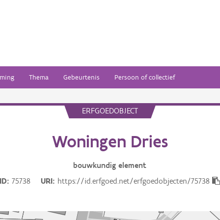
ming
Thema
Gebeurtenis
Persoon of collectief
ERFGOEDOBJECT
Woningen Dries
bouwkundig
element
ID
75738
URI
https://id.erfgoed.net/erfgoedobjecten/75738