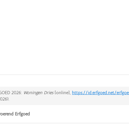
GOED 2026:
Woningen Dries
[online],
https://id.erfgoed.net/erfgo
2026
).
oerend Erfgoed