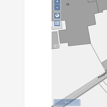
+
−
10 m