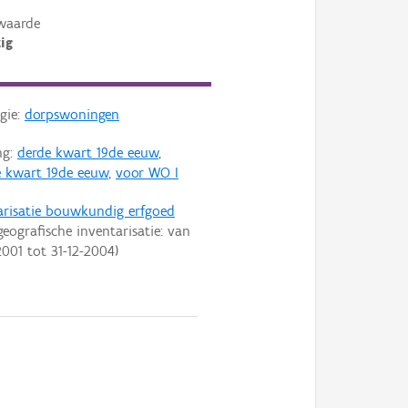
waarde
ig
gie:
dorpswoningen
ng:
derde kwart 19de eeuw
,
 kwart 19de eeuw
,
voor WO I
arisatie bouwkundig erfgoed
geografische inventarisatie: van
2001
tot
31-12-2004
)