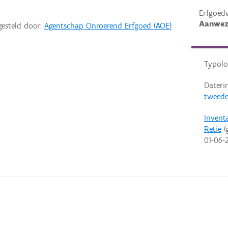
Erfgoed
Aanwez
gesteld door:
Agentschap Onroerend Erfgoed (AOE)
Typolo
Dateri
tweede
Invent
Retie
(
01-06-