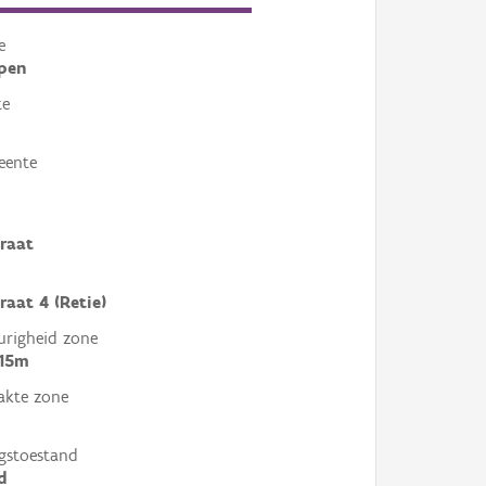
e
pen
te
eente
raat
raat 4 (Retie)
righeid zone
 15m
akte zone
gstoestand
d