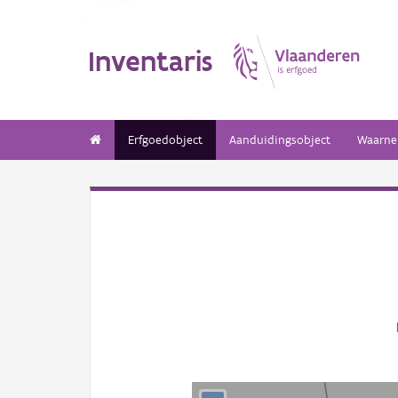
Inventaris
Erfgoedobject
Aanduidingsobject
Waarne