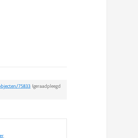
dobjecten/75833
(geraadpleegd
er
.