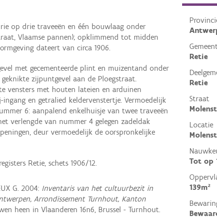
Provinci
rie op drie traveeën en één bouwlaag onder
Antwer
straat, Vlaamse pannen); opklimmend tot midden
Gemeen
ormgeving dateert van circa 1906.
Retie
gevel met gecementeerde plint en muizentand onder
Deelgem
 geknikte zijpuntgevel aan de Ploegstraat.
Retie
te vensters met houten lateien en arduinen
Straat
j-ingang en getralied keldervenstertje. Vermoedelijk
Molenst
nummer 6: aanpalend enkelhuisje van twee traveeën
het verlengde van nummer 4 gelegen zadeldak
Locatie
ropeningen, deur vermoedelijk de oorspronkelijke
Molenst
Nauwkeu
Tot op
gisters Retie, schets 1906/12.
Oppervl
139m²
EUX G. 2004:
Inventaris van het cultuurbezit in
e Antwerpen, Arrondissement Turnhout, Kanton
Bewarin
en heen in Vlaanderen 16n6, Brussel - Turnhout.
Bewaar