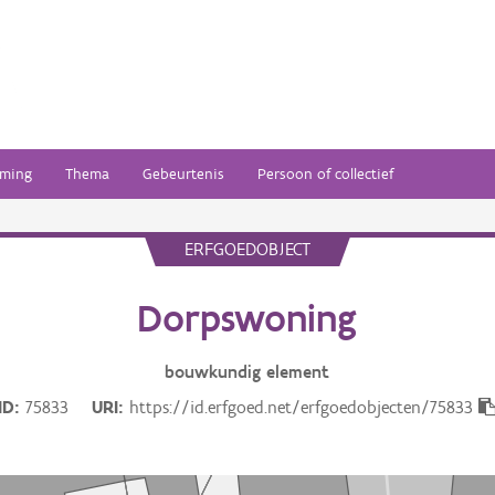
ming
Thema
Gebeurtenis
Persoon of collectief
ERFGOEDOBJECT
Dorpswoning
bouwkundig
element
ID
75833
URI
https://id.erfgoed.net/erfgoedobjecten/75833