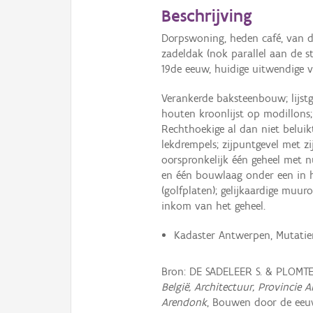
Beschrijving
Dorpswoning, heden café, van d
zadeldak (nok parallel aan de 
19de eeuw, huidige uitwendige v
Verankerde baksteenbouw; lijst
houten kroonlijst op modillons;
Rechthoekige al dan niet beluik
lekdrempels; zijpuntgevel met zi
oorspronkelijk één geheel met 
en één bouwlaag onder een in 
(golfplaten); gelijkaardige muu
inkom van het geheel.
Kadaster Antwerpen, Mutatiere
Bron: DE SADELEER S. & PLOMT
België, Architectuur, Provinci
Arendonk
, Bouwen door de eeuw