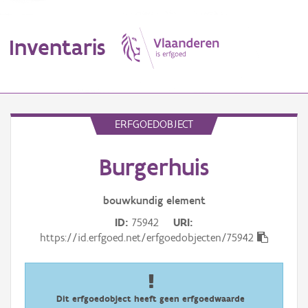
Inventaris
MENU
ERFGOEDOBJECT
Burgerhuis
Erfgoedobject
Aanduidingsobject
bouwkundig
element
ID
75942
URI
Waarneming
https://id.erfgoed.net/erfgoedobjecten/75942
Thema
Gebeurtenis
Dit erfgoedobject heeft geen erfgoedwaarde