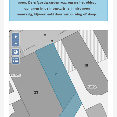
meer. De erfgoedwaarden waarom we het object
Persoon of collectief
opnamen in de inventaris, zijn niet meer
Downloads
aanwezig, bijvoorbeeld door verbouwing of sloop.
Hergebruik
+
Aanmelden
−