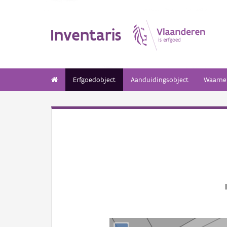
Inventaris
Erfgoedobject
Aanduidingsobject
Waarne