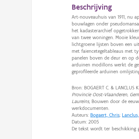
Beschrijving
Art-nouveauhuis van 1911, nu a
bouwlagen onder pseudomansard
het kadasterarchief opgetrokke
van twee woningen. Mooie kleur
lichtgroene lijsten boven een ui
met faiencetegeltableaus met t
panelen boven de deur en op de
arduinen modillons werkt de gev
geprofileerde arduinen omlijsti
Bron: BOGAERT C. & LANCLUS K
Provincie Oost-Vlaanderen, Geme
Laureins
, Bouwen door de eeuwe
werkdocumenten.
Auteurs:
Bogaert, Chris
;
Lanclus
Datum:
2005
De tekst wordt ter beschikking 