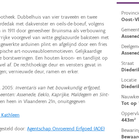
Provinci
potheek. Dubbelhuis van vier traveeën en twee
Oost-V
edak met dakvenster en oeils-de-boeuf, volgens
Gemeen
n in 1911 door geneesheer Bruinsma als verbouwing
Assene
rijke voorgevel van witte geglazuurde baksteen met
tgewerkte arduinen plint en afgelijnd door een fries
Deelgem
ypische art-nouveaubloemmotieven. Gelijkaardige
Assene
 borstweringen. Een houten kroon- en tandlijst op
Straat
el af. De rechthoekige deur en vensters gevat in
Diederi
ngen; vernieuwde deur, ramen en erker.
Locatie
Diederi
. 2005:
Inventaris van het bouwkundig erfgoed,
enten: Assenede, Eeklo, Kaprijke, Maldegem en Sint-
Nauwkeu
n heen in Vlaanderen 21n, onuitgegeven
Tot op
Oppervl
, Kathleen
443m²
gesteld door:
Agentschap Onroerend Erfgoed (AOE)
Bewarin
Bewaar