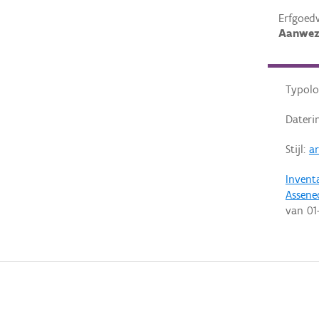
Erfgoed
Aanwez
Typolo
Dateri
Stijl:
a
Invent
Assene
van
01