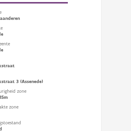
e
laanderen
te
de
eente
de
kstraat
kstraat 3 (Assenede)
righeid zone
 15m
akte zone
gstoestand
d