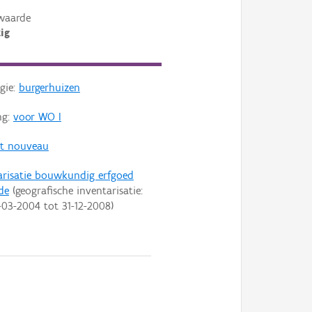
waarde
ig
gie:
burgerhuizen
ng:
voor WO I
rt nouveau
arisatie bouwkundig erfgoed
de
(geografische inventarisatie:
-03-2004
tot
31-12-2008
)