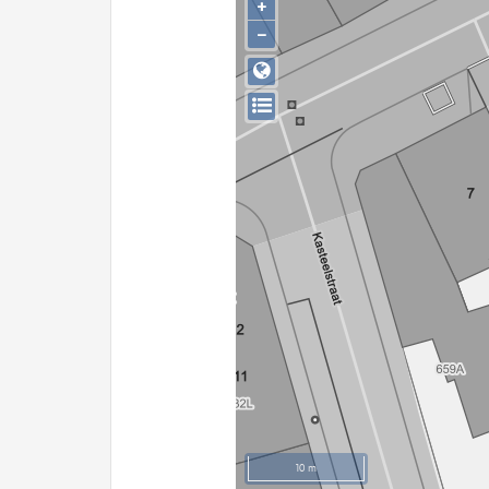
+
−
10 m