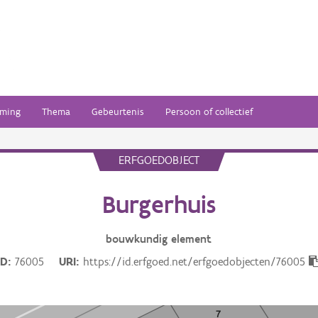
ming
Thema
Gebeurtenis
Persoon of collectief
ERFGOEDOBJECT
Burgerhuis
bouwkundig
element
ID
76005
URI
https://id.erfgoed.net/erfgoedobjecten/76005