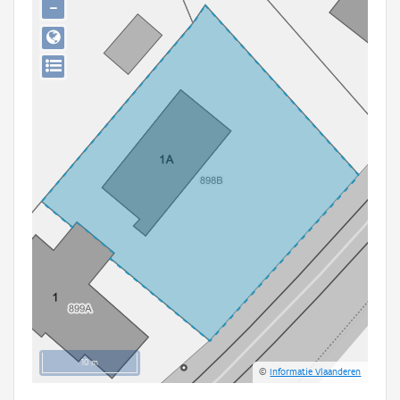
−
Persoon of collectief
Downloads
Hergebruik
Aanmelden
10 m
©
Informatie Vlaanderen