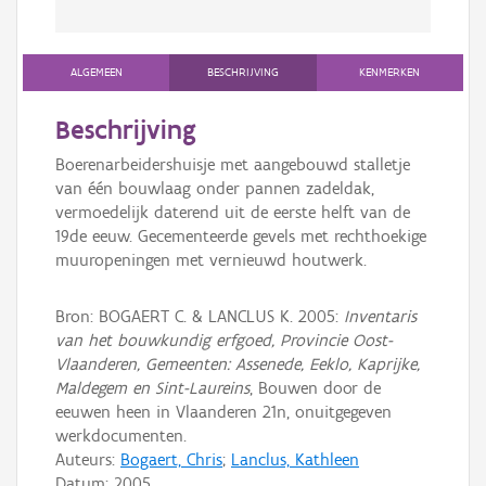
ALGEMEEN
BESCHRIJVING
KENMERKEN
Beschrijving
Boerenarbeidershuisje met aangebouwd stalletje
van één bouwlaag onder pannen zadeldak,
vermoedelijk daterend uit de eerste helft van de
19de eeuw. Gecementeerde gevels met rechthoekige
muuropeningen met vernieuwd houtwerk.
Bron: BOGAERT C. & LANCLUS K. 2005:
Inventaris
van het bouwkundig erfgoed, Provincie Oost-
Vlaanderen, Gemeenten: Assenede, Eeklo, Kaprijke,
Maldegem en Sint-Laureins
, Bouwen door de
eeuwen heen in Vlaanderen 21n, onuitgegeven
werkdocumenten.
Auteurs:
Bogaert, Chris
;
Lanclus, Kathleen
Datum:
2005