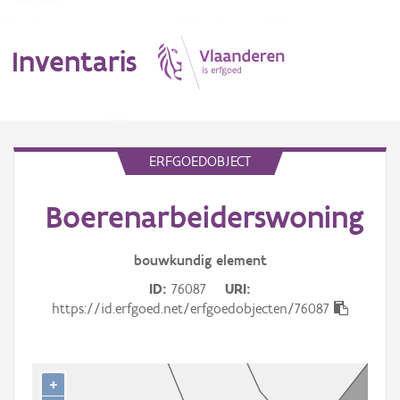
Inventaris
MENU
ERFGOEDOBJECT
Boerenarbeiderswoning
Erfgoedobject
Aanduidingsobject
bouwkundig
element
ID
76087
URI
Waarneming
https://id.erfgoed.net/erfgoedobjecten/76087
Thema
Gebeurtenis
+