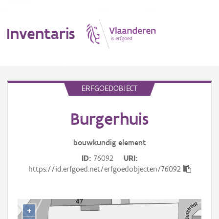
Inventaris
MENU
ERFGOEDOBJECT
Burgerhuis
Erfgoedobject
Aanduidingsobject
bouwkundig
element
ID
76092
URI
Waarneming
https://id.erfgoed.net/erfgoedobjecten/76092
Thema
Gebeurtenis
+