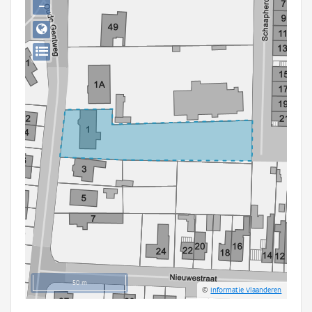
−
Persoon of collectief
Downloads
Hergebruik
Aanmelden
50 m
©
Informatie Vlaanderen