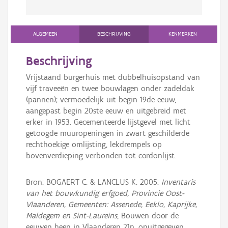
ALGEMEEN
BESCHRIJVING
KENMERKEN
Beschrijving
Vrijstaand burgerhuis met dubbelhuisopstand van
vijf traveeën en twee bouwlagen onder zadeldak
(pannen); vermoedelijk uit begin 19de eeuw,
aangepast begin 20ste eeuw en uitgebreid met
erker in 1953. Gecementeerde lijstgevel met licht
getoogde muuropeningen in zwart geschilderde
rechthoekige omlijsting, lekdrempels op
bovenverdieping verbonden tot cordonlijst.
Bron: BOGAERT C. & LANCLUS K. 2005:
Inventaris
van het bouwkundig erfgoed, Provincie Oost-
Vlaanderen, Gemeenten: Assenede, Eeklo, Kaprijke,
Maldegem en Sint-Laureins
, Bouwen door de
eeuwen heen in Vlaanderen 21n, onuitgegeven