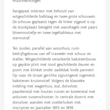
muurvlechtingen.
Aangepast interieur met behoud van
witgeschilderde balklaag en twee grote schouwen.
De schouw geplaatst tegen de linker zijgevel is op
de stookplaats betegeld met wandtegels met paars
bloemmotiefje en twee tegeltableaus met
stermotief.
Ten zuiden, parallel aan woonhuis, ruim
bedrijfsgebouw van elf traveeën met schuur en
stallen. Witgeschilderde verankerde baksteenbouw
op gepikte plint met rood geschilderde deuren en
poort met klinket onder zadeldak (rode pannen).
Op naar de straat gerichte zijpuntgevel ingemetst
bakstenen kruismotief. Volgens de klassieke
indeling met wagenhuis, stal, dorsvloer,
paardenstal met houten ruiven en koeienstal met
arduinen tussenschotten. In centrale doorrit met
dorsvloer, wanden met voederluiken met
inscripties en jaartallen 1895 en 1898.