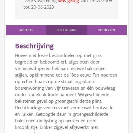
Deze vaststelling
was geldig
van
24-09-2009
tot
20-06-2023
ALGEMEEN
BESCHRIJVING
KENMERKEN
Beschrijving
Hoeve met losse bestanddelen op met gras
begroeid en beboomd erf, afgesloten door
vernieuwd ijzeren hek aan nieuwe bakstenen
stijlen, opklimmend tot de 18de eeuw. Ten noorden
op erf en haaks op de straat ingeplante
boerenwoning van vijf traveeën en één bouwlaag
onder zadeldak (rode pannen). Witgeschilderde
bakstenen gevel op groengeschilderde plint.
Rechthoekige vensters met vernieuwd houtwerk
en luiken. Getoogde deur in groengeschilderde
bakstenen omlijsting op neuten en recht
kroonlijstje. Linker zijgevel afgewerkt met