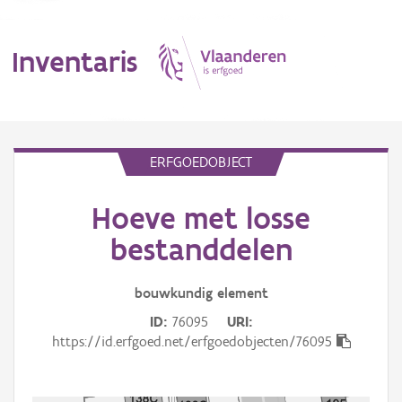
Inventaris
MENU
ERFGOEDOBJECT
Hoeve met losse
Erfgoedobject
bestanddelen
Aanduidingsobject
bouwkundig
element
Waarneming
ID
76095
URI
Thema
https://id.erfgoed.net/erfgoedobjecten/76095
Gebeurtenis