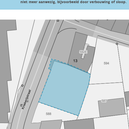
niet meer aanwezig, bijvoorbeeld door verbouwing of sloop.