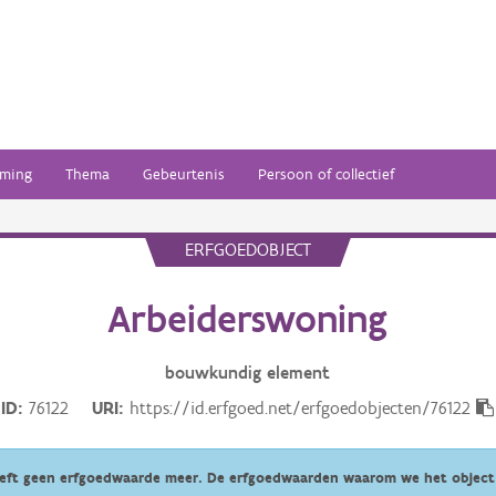
ming
Thema
Gebeurtenis
Persoon of collectief
ERFGOEDOBJECT
Arbeiderswoning
bouwkundig
element
ID
76122
URI
https://id.erfgoed.net/erfgoedobjecten/76122
eeft geen erfgoedwaarde meer. De erfgoedwaarden waarom we het object 