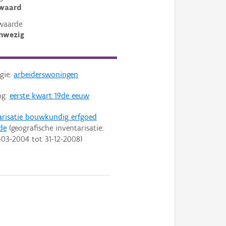
ewaard
waarde
nwezig
gie:
arbeiderswoningen
ng:
eerste kwart 19de eeuw
arisatie bouwkundig erfgoed
de
(geografische inventarisatie:
-03-2004
tot
31-12-2008
)