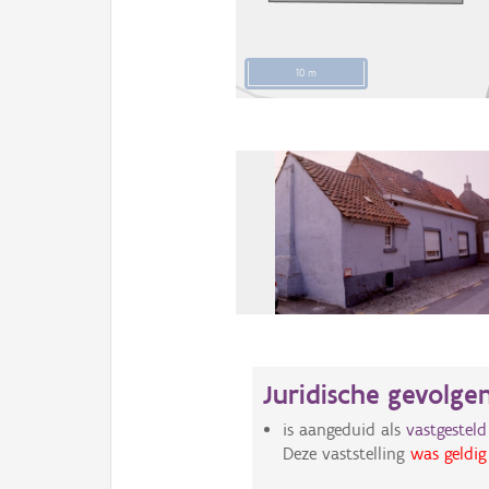
10 m
Juridische gevolge
is aangeduid als
vastgestel
Deze vaststelling
was geldig