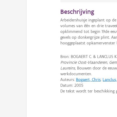
Beschrijving
Arbeidershuisje ingeplant op de
volumes van één en drie traveeë
opklimmend tot begin 19de eeuw
gevels op donkergrijze plint. A
hooggeplaatst opkamervenster b
Bron: BOGAERT C. & LANCLUS K
Provincie Oost-Vlaanderen, Geme
Laureins
, Bouwen door de eeuwe
werkdocumenten.
Auteurs:
Bogaert, Chris
;
Lanclus
Datum:
2005
De tekst wordt ter beschikking 