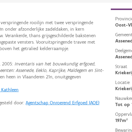
Provinci
 verspringende rooilijn met twee verspringende
Oost-V
n onder afzonderlijke zadeldaken, in kern
Gemeen
. Verankerde, thans grijsgeschilderde bakstenen
Assene
angepaste vensters. Vooruitspringende travee met
oven het getralied kelderraampje.
Deelgem
Assene
. 2005:
Inventaris van het bouwkundig erfgoed,
Straat
enten: Assenede, Eeklo, Kaprijke, Maldegem en Sint-
Kriekeri
n heen in Vlaanderen 21n, onuitgegeven
Locatie
Krieker
, Kathleen
Nauwkeu
gesteld door:
Agentschap Onroerend Erfgoed (AOE)
Tot op
Oppervl
197m²
Bewarin