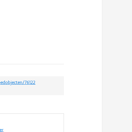
goedobjecten/76122
er
.