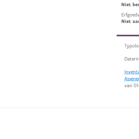
Niet b
Erfgoed
Niet aa
Typolo
Dateri
Invent
Assene
van
01