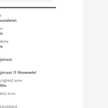
e
laanderen
te
de
eente
de
jstraat
ijstraat 11 (Assenede)
righeid zone
 15m
akte zone
gstoestand