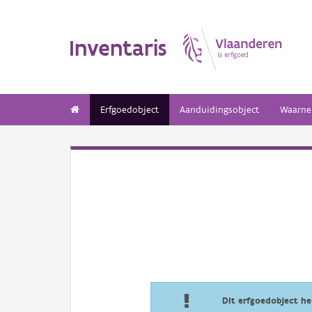
Inventaris
Erfgoedobject
Aanduidingsobject
Waarne
Dit erfgoedobject h