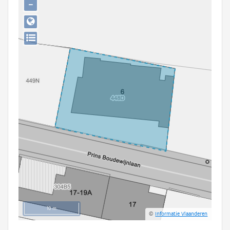
−
Persoon of collectief
Downloads
Hergebruik
Aanmelden
10 m
©
Informatie Vlaanderen