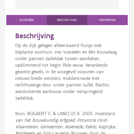
ALGEMEEN
BESCHRIJVING
KENMERKEN
Beschrijving
Op de dijk gelegen alleenstaand huisje met
beplante voortuin, vier traveeën en één bouwlaag
onder pannen zadeldak tussen aandaken,
opklimmend tot begin 19de eeuw. Verankerde
gewitte gevels, in de voorgevel voorzien van
nieuwe brede vensters; middentravee met
rechthoekige deur onder pannen luifel. Rechts
aansluitende aanbouw onder verspringend
zadeldak.
Bron: BOGAERT C. & LANCLUS K. 2005:
Inventaris
van het bouwkundig erfgoed, Provincie Oost-
Vlaanderen, Gemeenten: Assenede, Eeklo, Kaprijke,
Maldegem en Sint-Laureins
, Bouwen door de