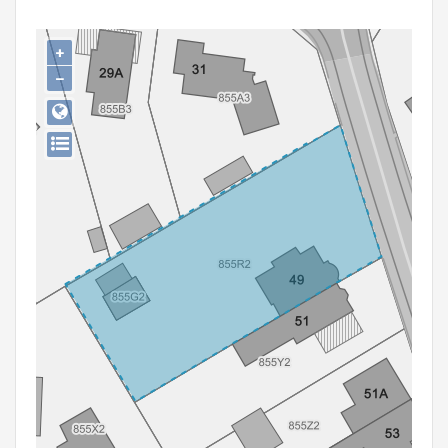
Persoon of collectief
+
Downloads
−
Hergebruik
Aanmelden