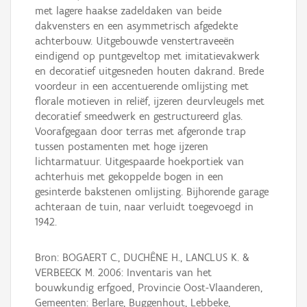
met lagere haakse zadeldaken van beide
dakvensters en een asymmetrisch afgedekte
achterbouw. Uitgebouwde venstertraveeën
eindigend op puntgeveltop met imitatievakwerk
en decoratief uitgesneden houten dakrand. Brede
voordeur in een accentuerende omlijsting met
florale motieven in reliëf, ijzeren deurvleugels met
decoratief smeedwerk en gestructureerd glas.
Voorafgegaan door terras met afgeronde trap
tussen postamenten met hoge ijzeren
lichtarmatuur. Uitgespaarde hoekportiek van
achterhuis met gekoppelde bogen in een
gesinterde bakstenen omlijsting. Bijhorende garage
achteraan de tuin, naar verluidt toegevoegd in
1942.
Bron: BOGAERT C., DUCHÊNE H., LANCLUS K. &
VERBEECK M. 2006: Inventaris van het
bouwkundig erfgoed, Provincie Oost-Vlaanderen,
Gemeenten: Berlare, Buggenhout, Lebbeke,