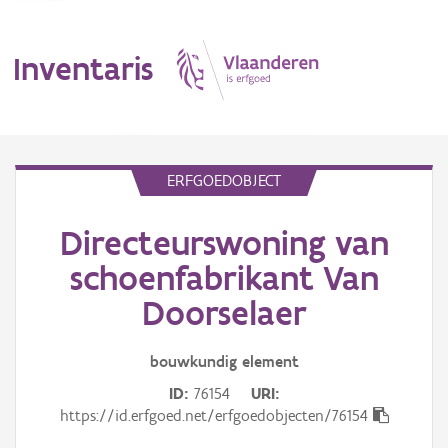
Inventaris
MENU
ERFGOEDOBJECT
Directeurswoning van
Erfgoedobject
schoenfabrikant Van
Aanduidingsobject
Doorselaer
Waarneming
bouwkundig
element
Thema
ID
76154
URI
https://id.erfgoed.net/erfgoedobjecten/76154
Gebeurtenis