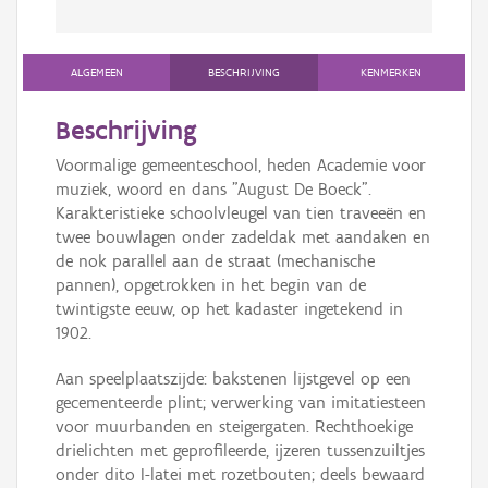
ALGEMEEN
BESCHRIJVING
KENMERKEN
Beschrijving
Voormalige gemeenteschool, heden Academie voor
muziek, woord en dans "August De Boeck".
Karakteristieke schoolvleugel van tien traveeën en
twee bouwlagen onder zadeldak met aandaken en
de nok parallel aan de straat (mechanische
pannen), opgetrokken in het begin van de
twintigste eeuw, op het kadaster ingetekend in
1902.
Aan speelplaatszijde: bakstenen lijstgevel op een
gecementeerde plint; verwerking van imitatiesteen
voor muurbanden en steigergaten. Rechthoekige
drielichten met geprofileerde, ijzeren tussenzuiltjes
onder dito I-latei met rozetbouten; deels bewaard