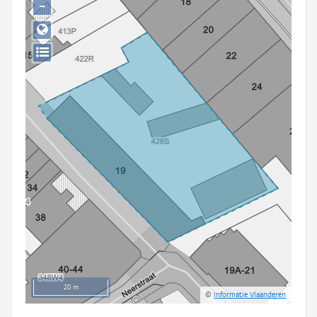
−
Persoon of collectief
Downloads
Hergebruik
Aanmelden
20 m
©
Informatie Vlaanderen