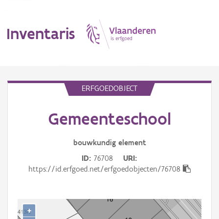
Inventaris
MENU
ERFGOEDOBJECT
Gemeenteschool
Erfgoedobject
Aanduidingsobject
bouwkundig
element
ID
76708
URI
Waarneming
https://id.erfgoed.net/erfgoedobjecten/76708
Thema
Gebeurtenis
+