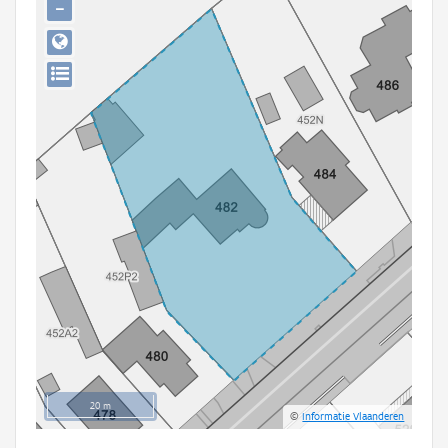
−
Persoon of collectief
Downloads
Hergebruik
Aanmelden
20 m
©
Informatie Vlaanderen