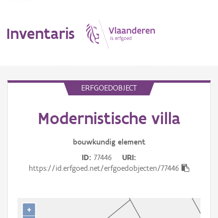
Inventaris
MENU
ERFGOEDOBJECT
Modernistische villa
Erfgoedobject
Aanduidingsobject
bouwkundig
element
ID
77446
URI
Waarneming
https://id.erfgoed.net/erfgoedobjecten/77446
Thema
Gebeurtenis
+