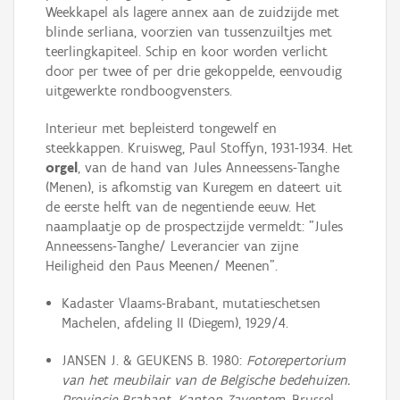
Weekkapel als lagere annex aan de zuidzijde met
blinde serliana, voorzien van tussenzuiltjes met
teerlingkapiteel. Schip en koor worden verlicht
door per twee of per drie gekoppelde, eenvoudig
uitgewerkte rondboogvensters.
Interieur met bepleisterd tongewelf en
steekkappen. Kruisweg, Paul Stoffyn, 1931-1934. Het
orgel
, van de hand van Jules Anneessens-Tanghe
(Menen), is afkomstig van Kuregem en dateert uit
de eerste helft van de negentiende eeuw. Het
naamplaatje op de prospectzijde vermeldt: "Jules
Anneessens-Tanghe/ Leverancier van zijne
Heiligheid den Paus Meenen/ Meenen".
Kadaster Vlaams-Brabant, mutatieschetsen
Machelen, afdeling II (Diegem), 1929/4.
JANSEN J. & GEUKENS B. 1980:
Fotorepertorium
van het meubilair van de Belgische bedehuizen.
Provincie Brabant. Kanton Zaventem
, Brussel,