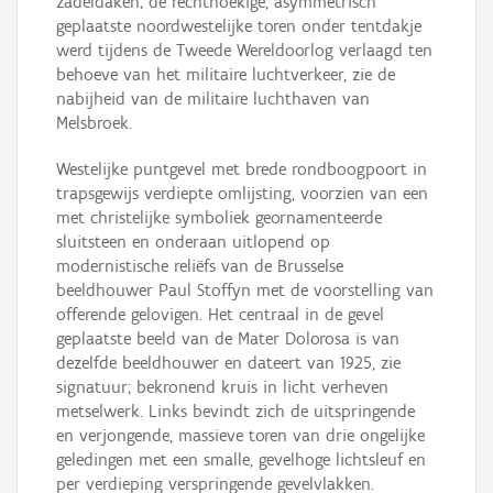
zadeldaken; de rechthoekige, asymmetrisch
geplaatste noordwestelijke toren onder tentdakje
werd tijdens de Tweede Wereldoorlog verlaagd ten
behoeve van het militaire luchtverkeer, zie de
nabijheid van de militaire luchthaven van
Melsbroek.
Westelijke puntgevel met brede rondboogpoort in
trapsgewijs verdiepte omlijsting, voorzien van een
met christelijke symboliek geornamenteerde
sluitsteen en onderaan uitlopend op
modernistische reliëfs van de Brusselse
beeldhouwer Paul Stoffyn met de voorstelling van
offerende gelovigen. Het centraal in de gevel
geplaatste beeld van de Mater Dolorosa is van
dezelfde beeldhouwer en dateert van 1925, zie
signatuur; bekronend kruis in licht verheven
metselwerk. Links bevindt zich de uitspringende
en verjongende, massieve toren van drie ongelijke
geledingen met een smalle, gevelhoge lichtsleuf en
per verdieping verspringende gevelvlakken.