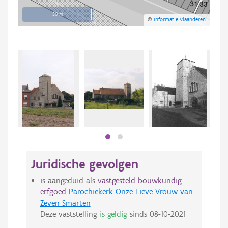
50 m
©
Informatie Vlaanderen
Beki
bee
bee
Juridische gevolgen
is aangeduid als
vastgesteld bouwkundig
erfgoed
Parochiekerk Onze-Lieve-Vrouw van
Zeven Smarten
Deze vaststelling
is geldig
sinds
08-10-2021