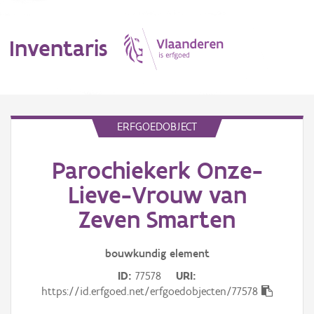
Inventaris
MENU
ERFGOEDOBJECT
Parochiekerk Onze-
Erfgoedobject
Lieve-Vrouw van
Aanduidingsobject
Zeven Smarten
Waarneming
bouwkundig
element
Thema
ID
77578
URI
https://id.erfgoed.net/erfgoedobjecten/77578
Gebeurtenis