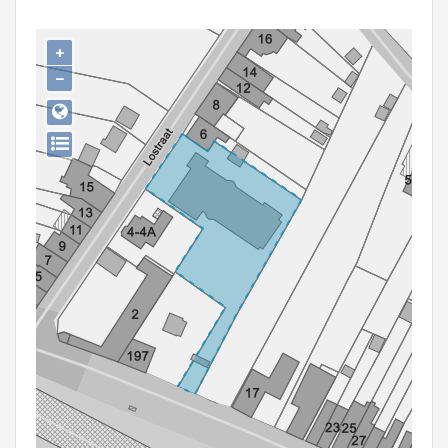
Persoon of collectief
+
Downloads
−
Hergebruik
Aanmelden