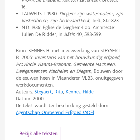
16.
LAUWERS J. 1980:
Diegem: zijn watermolens, zijn
kasteelheren, zijn bedevaartkerk
, Tielt, 812-823.
M.D. 1936: Eglise de Dieghem-Loo. Architecte:
Julien De Ridder, in
Bâtir,
40, 598-599.
Bron: KENNES H. met medewerking van STEYAERT
R. 2005:
Inventaris van het bouwkundig erfgoed,
Provincie Vlaams-Brabant, Gemeente Machelen,
Deelgemeenten Machelen en Diegem
, Bouwen door
de eeuwen heen in Vlaanderen VLB3, onuitgegeven
werkdocumenten.
Auteurs:
Steyaert, Rita
;
Kennes, Hilde
Datum:
2000
De tekst wordt ter beschikking gesteld door:
Agentschap Onroerend Erfgoed (AOE)
Bekijk alle teksten