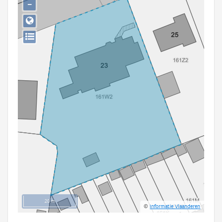
−
Persoon of collectief
Downloads
Hergebruik
Aanmelden
20 m
©
Informatie Vlaanderen