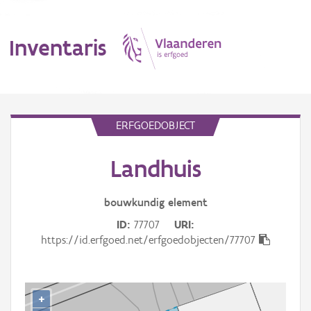
Inventaris
MENU
ERFGOEDOBJECT
Landhuis
Erfgoedobject
Aanduidingsobject
bouwkundig
element
ID
77707
URI
Waarneming
https://id.erfgoed.net/erfgoedobjecten/77707
Thema
Gebeurtenis
+