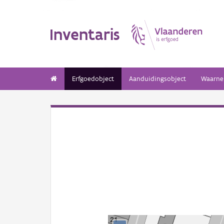
Inventaris
Erfgoedobject
Aanduidingsobject
Waarne