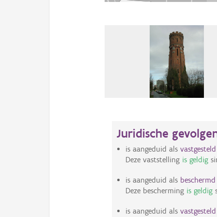
Juridische gevolge
is aangeduid als
vastgestel
Deze vaststelling
is geldig
si
is aangeduid als
bescherm
Deze bescherming
is geldig
s
is aangeduid als
vastgestel