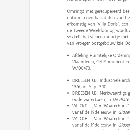
Omringd met gerecupereerd be
natuurstenen kariatiden van be
afkomstig van "Villa Doris", ee
de Tweede Wereldoorlog wordt a
sokkel); bakstenen muurtje me
van vroeger postgebouw (zie Oo
Afdeling Ruimtelijke Ordeni
Vlaanderen, Cel Monumenten
W/00473.
DREESEN J.B., Industriële arc
1976, nr. 5, p. 9-10.
DREESEN J.B., Merkwaardige
oude watertoren, in
De Plate
VALCKE L., Van "Woaterhuus" 
vanaf de 19de eeuw, in
Gidse
VALCKE L., Van "Woaterhuus" 
vanaf de 19de eeuw, in
Gidse