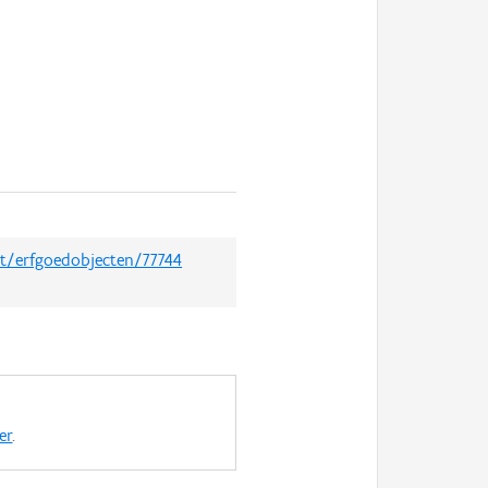
et/erfgoedobjecten/77744
er
.