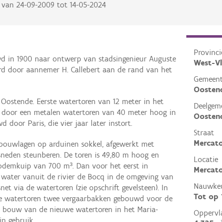
van
24-09-2009
tot
14-05-2024
Provinci
d in 1900 naar ontwerp van stadsingenieur Auguste
West-V
erd door aannemer H. Callebert aan de rand van het
Gemeen
Oosten
 Oostende. Eerste watertoren van 12 meter in het
Deelgem
n door een metalen watertoren van 40 meter hoog in
Oosten
 door Paris, die vier jaar later instort.
Straat
Mercato
 bouwlagen op arduinen sokkel, afgewerkt met
sneden steunberen. De toren is 49,80 m hoog en
Locatie
odemkuip van 700 m³. Dan voor het eerst in
Mercato
water vanuit de rivier de Bocq in de omgeving van
Nauwkeu
et via de watertoren (zie opschrift gevelsteen). In
Tot op
e watertoren twee vergaarbakken gebouwd voor de
e bouw van de nieuwe watertoren in het Maria-
Oppervl
in gebruik.