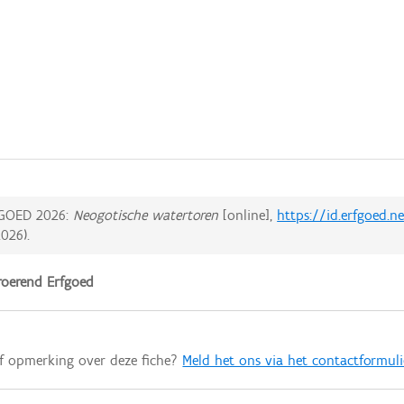
GOED 2026:
Neogotische watertoren
[online],
https://id.erfgoed.n
2026
).
oerend Erfgoed
of opmerking over deze fiche?
Meld het ons via het contactformuli