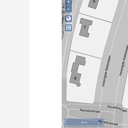
+
−
50 m