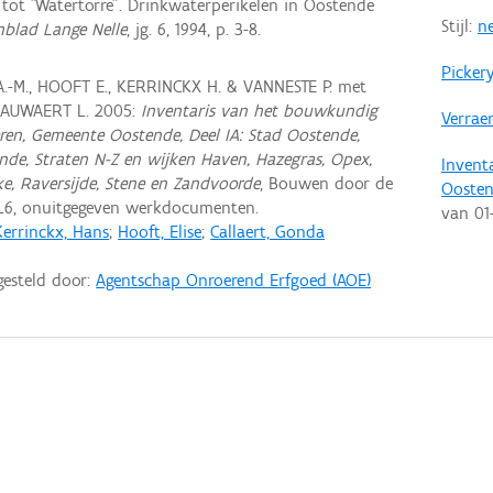
tot "Watertorre". Drinkwaterperikelen in Oostende
Stijl:
n
nblad Lange Nelle
, jg. 6, 1994, p. 3-8.
Picker
A.-M., HOOFT E., KERRINCKX H. & VANNESTE P. met
NAUWAERT L. 2005:
Inventaris van het bouwkundig
Verrae
ren, Gemeente Oostende, Deel IA: Stad Oostende,
ende, Straten N-Z en wijken Haven, Hazegras, Opex,
Invent
ke, Raversijde, Stene en Zandvoorde
, Bouwen door de
Ooste
L6, onuitgegeven werkdocumenten.
van
01
Kerrinckx, Hans
;
Hooft, Elise
;
Callaert, Gonda
gesteld door:
Agentschap Onroerend Erfgoed (AOE)