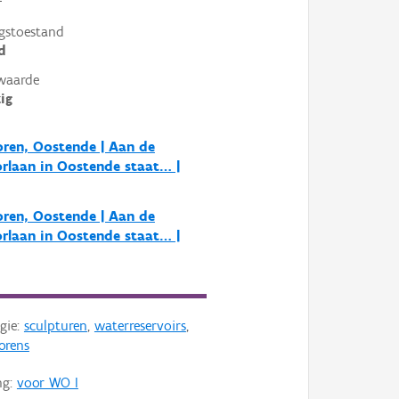
²
gstoestand
d
waarde
ig
ren, Oostende | Aan de
rlaan in Oostende staat… |
ren, Oostende | Aan de
rlaan in Oostende staat… |
gie:
sculpturen
,
waterreservoirs
,
orens
ng:
voor WO I