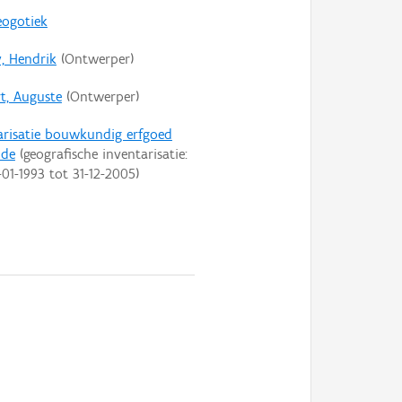
eogotiek
y, Hendrik
(Ontwerper)
rt, Auguste
(Ontwerper)
arisatie bouwkundig erfgoed
nde
(geografische inventarisatie:
-01-1993
tot
31-12-2005
)