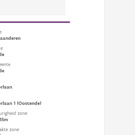
e
laanderen
te
de
eente
de
rlaan
rlaan 1 (Oostende)
righeid zone
 15m
akte zone