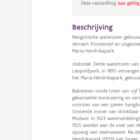
Deze vaststelling
was geldig
Beschrijving
Neogotische watertoren gebouw
Verraert (Oostende) en uitgevo
Maria-Hendrikapark.
Historiek
. Derde watertoren van
Leopoldpark; in 1895 vervange
het Maria-Hendrikapark, gebouwd
Bakstenen ronde toren van vijf
gekanteelde borstwering en ver
voorzien van een ijzeren hangb
Oostende invoer van drinkbaar 
Modave. In 1923 waterverdelingsn
1925 worden aan de voet van d
opvang van reservewater. Na d
Hendrikapark (1959) niet langer 