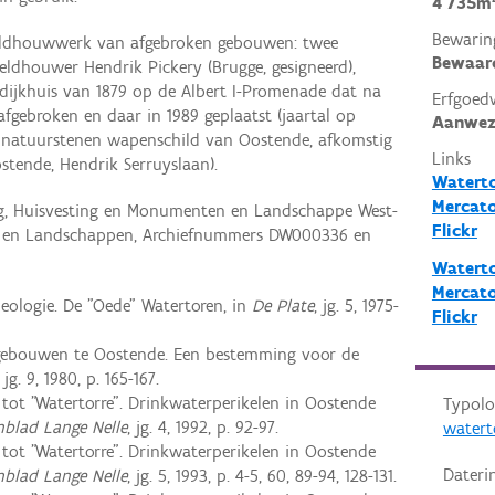
4 735m
Bewarin
eldhouwwerk van afgebroken gebouwen: twee
Bewaar
eldhouwer Hendrik Pickery (Brugge, gesigneerd),
n dijkhuis van 1879 op de Albert I-Promenade dat na
Erfgoed
fgebroken en daar in 1989 geplaatst (jaartal op
Aanwez
t natuurstenen wapenschild van Oostende, afkomstig
Links
stende, Hendrik Serruyslaan).
Waterto
Mercato
ng, Huisvesting en Monumenten en Landschappe West-
Flickr
 en Landschappen, Archiefnummers DW000336 en
Waterto
Mercato
heologie. De "Oede" Watertoren, in
De Plate
, jg. 5, 1975-
Flickr
 gebouwen te Oostende. Een bestemming voor de
, jg. 9, 1980, p. 165-167.
tot "Watertorre". Drinkwaterperikelen in Oostende
Typolo
nblad Lange Nelle
, jg. 4, 1992, p. 92-97.
watert
tot "Watertorre". Drinkwaterperikelen in Oostende
Dateri
nblad Lange Nelle
, jg. 5, 1993, p. 4-5, 60, 89-94, 128-131.