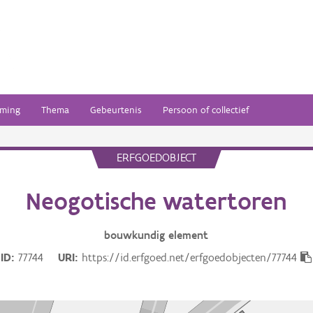
ming
Thema
Gebeurtenis
Persoon of collectief
ERFGOEDOBJECT
Neogotische watertoren
bouwkundig
element
ID
77744
URI
https://id.erfgoed.net/erfgoedobjecten/77744