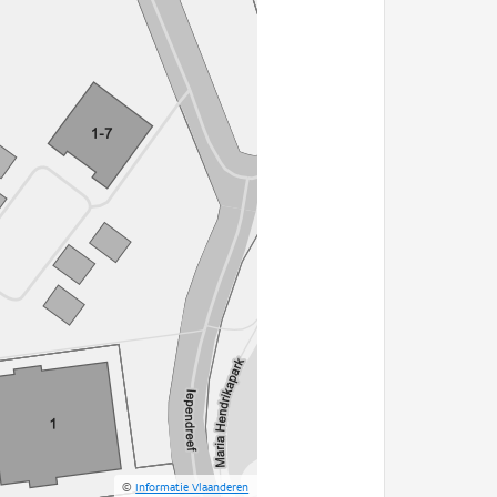
©
Informatie Vlaanderen