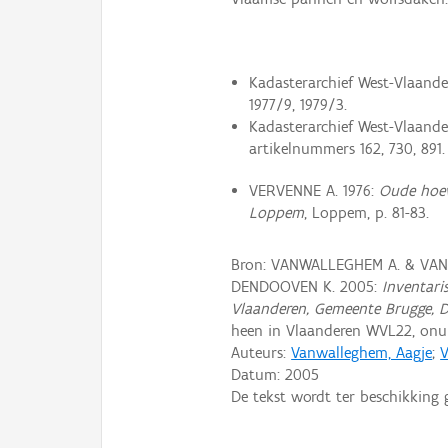
Kadasterarchief West-Vlaander
1977/9, 1979/3.
Kadasterarchief West-Vlaander
artikelnummers 162, 730, 891.
VERVENNE A. 1976:
Oude hoev
Loppem
, Loppem, p. 81-83.
Bron: VANWALLEGHEM A. & VAN 
DENDOOVEN K. 2005:
Inventari
Vlaanderen, Gemeente Brugge, D
heen in Vlaanderen WVL22, on
Auteurs:
Vanwalleghem, Aagje
;
V
Datum:
2005
De tekst wordt ter beschikking 