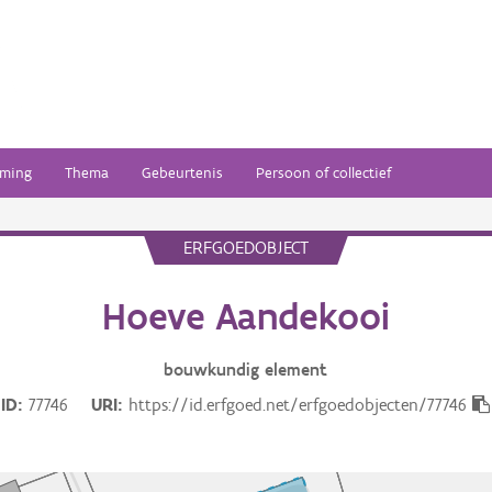
ming
Thema
Gebeurtenis
Persoon of collectief
ERFGOEDOBJECT
Hoeve Aandekooi
bouwkundig
element
ID
77746
URI
https://id.erfgoed.net/erfgoedobjecten/77746