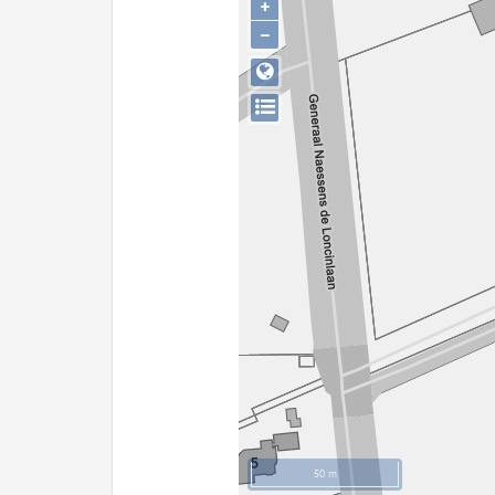
+
−
50 m