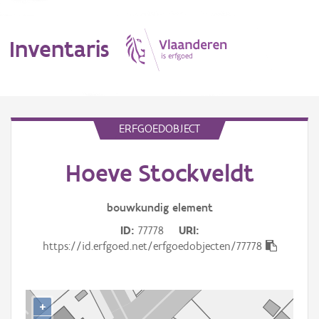
Inventaris
MENU
ERFGOEDOBJECT
Hoeve Stockveldt
Erfgoedobject
Aanduidingsobject
bouwkundig
element
ID
77778
URI
Waarneming
https://id.erfgoed.net/erfgoedobjecten/77778
Thema
Gebeurtenis
+