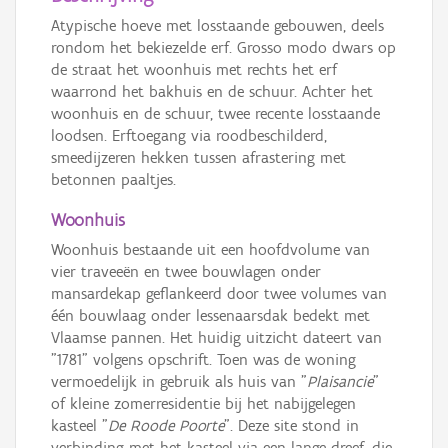
Atypische hoeve met losstaande gebouwen, deels
rondom het bekiezelde erf. Grosso modo dwars op
de straat het woonhuis met rechts het erf
waarrond het bakhuis en de schuur. Achter het
woonhuis en de schuur, twee recente losstaande
loodsen. Erftoegang via roodbeschilderd,
smeedijzeren hekken tussen afrastering met
betonnen paaltjes.
Woonhuis
Woonhuis bestaande uit een hoofdvolume van
vier traveeën en twee bouwlagen onder
mansardekap geflankeerd door twee volumes van
één bouwlaag onder lessenaarsdak bedekt met
Vlaamse pannen. Het huidig uitzicht dateert van
"1781" volgens opschrift. Toen was de woning
vermoedelijk in gebruik als huis van "
Plaisancie
"
of kleine zomerresidentie bij het nabijgelegen
kasteel "
De Roode Poorte
". Deze site stond in
verbinding met het kasteel via een lange dreef, die