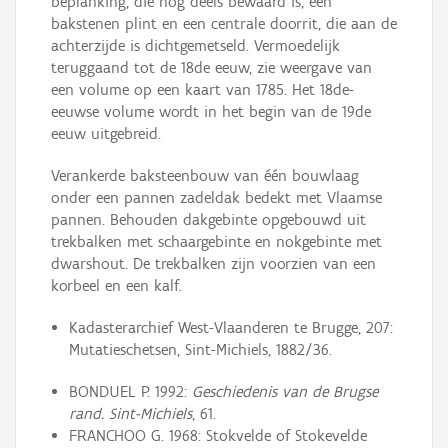
beplanking, die nog deels bewaard is, een
bakstenen plint en een centrale doorrit, die aan de
achterzijde is dichtgemetseld. Vermoedelijk
teruggaand tot de 18de eeuw, zie weergave van
een volume op een kaart van 1785. Het 18de-
eeuwse volume wordt in het begin van de 19de
eeuw uitgebreid.
Verankerde baksteenbouw van één bouwlaag
onder een pannen zadeldak bedekt met Vlaamse
pannen. Behouden dakgebinte opgebouwd uit
trekbalken met schaargebinte en nokgebinte met
dwarshout. De trekbalken zijn voorzien van een
korbeel en een kalf.
Kadasterarchief West-Vlaanderen te Brugge, 207:
Mutatieschetsen, Sint-Michiels, 1882/36.
BONDUEL P. 1992:
Geschiedenis van de Brugse
rand. Sint-Michiels
, 61.
FRANCHOO G. 1968: Stokvelde of Stokevelde