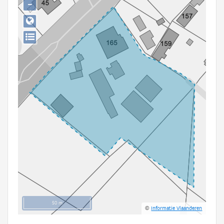
−
Persoon of collectief
Downloads
Hergebruik
Aanmelden
50 m
©
Informatie Vlaanderen