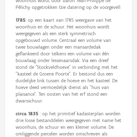
woonhuis wordt door baron Jean-Philippe de
Pélichy opgetrokken (zie datering op de voorgevel).
1785
: op een kaart van 1785 weergave van het
woonhuis en de schuur. Het woonhuis wordt
weergegeven als een sterk symmetrisch
opgebouwd volume. Centraal een volume van
twee bouwlagen onder een mansardedak
geflankeerd door telkens een volume van één
bouwlaag onder lessenaarsdak. Via een dreef
stond de "Stockveldhoeve" in verbinding met het
"kasteel de Groene Poorte". Er bestond dus een
duidelijke link tussen de hoeve en het kasteel. De
hoeve deed vermoedelijk dienst als "huis van
plaisance". Ten oosten van het erf stond een
dwarsschuur.
circa 1835
: op het primitief kadasterplan worden
drie losse bestanddelen weergegeven met name het
woonhuis, de schuur en een kleiner volume. De
omliggende percelen worden omschreven als